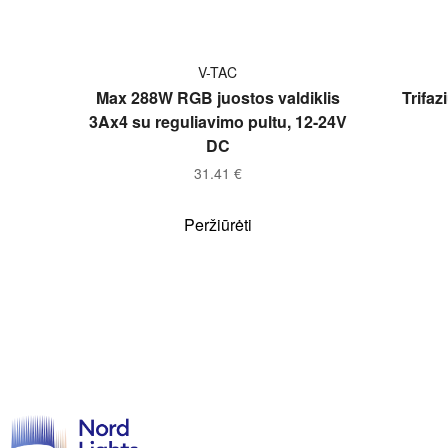
Į KREPŠELĮ
V-TAC
Max 288W RGB juostos valdiklis
Trifaz
3Ax4 su reguliavimo pultu, 12-24V
DC
31.41
€
Peržiūrėti