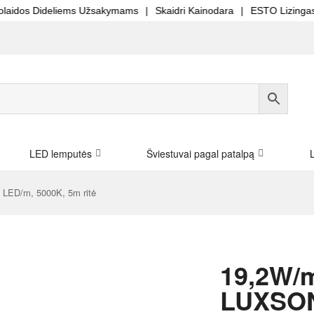
deliems Užsakymams
|
Skaidri Kainodara
|
ESTO Lizingas Mokėk Dal
LED lemputės
Šviestuvai pagal patalpą
LED/m, 5000K, 5m ritė
19,2W/
LUXSON