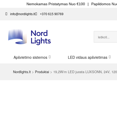
Nemokamas Pristatymas Nuo €100
|
Papildomos Nuolaidos Di
info@nordlights.lt
+370 615 90769
Apšvietimo sistemos
LED vidaus apšvietimas
Nordlights.lt
>
Produktai
>
19,2W/m LED juosta LUXSONN, 24V, 120 