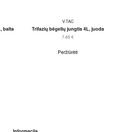
Į KREPŠELĮ
V-TAC
, balta
Trifazių bėgelių jungtis 4L, juoda
7.65
€
Peržiūrėti
Informacija