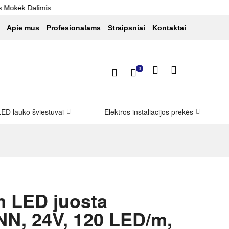
imis
Apie mus
Profesionalams
Straipsniai
Kontaktai
0
LED lauko šviestuvai
Elektros instaliacijos prekės
m LED juosta
N, 24V, 120 LED/m,