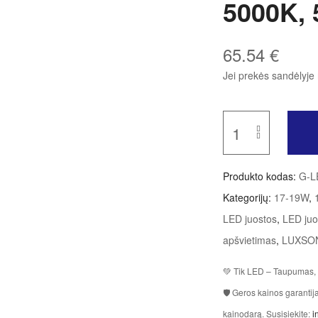
5000K, 
65.54
€
Jei prekės sandėlyje 
Produkto kodas:
G-L
Kategorijų:
17-19W
,
LED juostos
,
LED juo
apšvietimas
,
LUXSO
💚 Tik LED – Taupumas, 
🛡 Geros kainos garanti
kainodarą. Susisiekite:
i