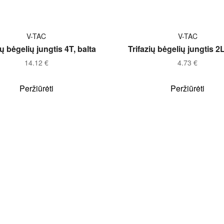
Į KREPŠELĮ
Į KREPŠELĮ
V-TAC
V-TAC
ių bėgelių jungtis 4T, balta
Trifazių bėgelių jungtis 2L
14.12
€
4.73
€
Peržiūrėti
Peržiūrėti