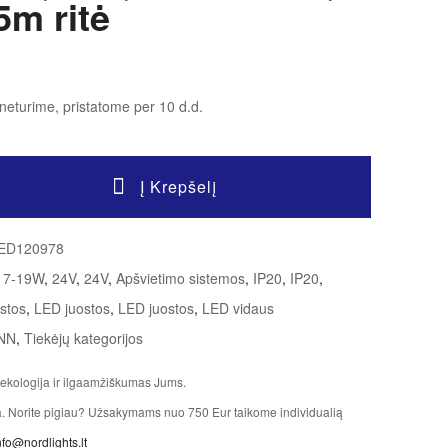
5m ritė
neturime, pristatome per 10 d.d.
Į Krepšelį
ED120978
17-19W
,
24V
,
24V
,
Apšvietimo sistemos
,
IP20
,
IP20
,
stos
,
LED juostos
,
LED juostos
,
LED vidaus
NN
,
Tiekėjų kategorijos
ekologija ir ilgaamžiškumas Jums.
ja. Norite pigiau? Užsakymams nuo 750 Eur taikome individualią
nfo@nordlights.lt