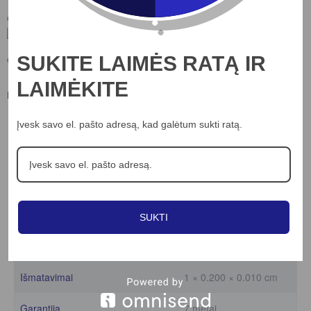
SUKITE LAIMĖS RATĄ IR
LAIMĖKITE
Dalintis:
Įvesk savo el. pašto adresą, kad galėtum sukti ratą.
Aprašymas
Papildoma informacija
19.2W/m LED juosta LUXSONN, BRIDGELUX diodai,
SUKTI
RGB+6500K, DC24, IP20, 60 LED/m, 5m ritė
Išmatavimai
1 × 0.200 × 0.010 cm
Garantija
7 metai