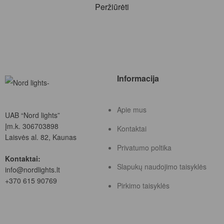
Peržiūrėti
Informacija
Apie mus
UAB “Nord lights”
Įm.k. 306703898
Kontaktai
Laisvės al. 82, Kaunas
Privatumo poltika
Kontaktai:
Slapukų naudojimo taisyklės
info@nordlights.lt
+370 615 90769
Pirkimo taisyklės