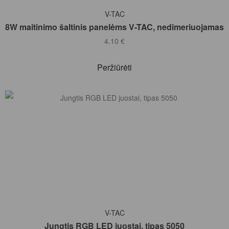
Į KREPŠELĮ
V-TAC
8W maitinimo šaltinis panelėms V-TAC, nedimeriuojamas
4.10
€
Peržiūrėti
Į KREPŠELĮ
V-TAC
Jungtis RGB LED juostai, tipas 5050