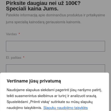
Pirksite daugiau nei už 100€?
Speciali kaina Jums.
Pateikite informaciją apie dominančius produktus ir pritaikysime
jums specialią kainodarą geriausiomis kainomis.
Vardas
El. paštas
Vertiname jūsų privatumą
Užklausos tekstas
Naudojame slapukus siekdami pagerinti jūsų naršymo patirtį,
teikti suasmenintus skelbimus ar turinį ir analizuoti srautą.
Spustelėdami „Priimti viską“ sutinkate su mūsų slapukų
naudojimo taisyklėmis.
Slapukų naudojimo taisyklės