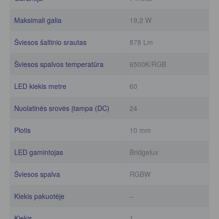
Maksimali galia
19,2 W
Šviesos šaltinio srautas
878 Lm
Šviesos spalvos temperatūra
6500K/RGB
LED kiekis metre
60
Nuolatinės srovės įtampa (DC)
24
Plotis
10 mm
LED gamintojas
Bridgelux
Šviesos spalva
RGBW
Kiekis pakuotėje
–
Kiekis
1