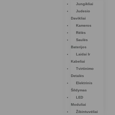
Jungikliai
Judesio
Davikliai
Kameros
Rėlės
Saulės
Baterijos
Laidai Ir
Kabeliai
Tvirtinimo
Detalės
Elektrinis
Šildymas
LED
Moduliai
Žibintuvėliai