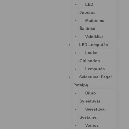
LED
Juostos
Maitinimo
Šaltiniai
Valdikliai
LED Lemputės
Lauko
Girliandos
Lemputės
Šviestuvai Pagal
Patalpą
Biuro
Šviestuvai
Šviestuvai
Svetainei
Vonios