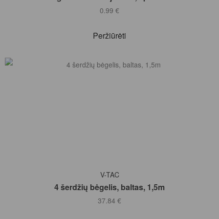
0.99
€
Peržiūrėti
Į KREPŠELĮ
V-TAC
4 šerdžių bėgelis, baltas, 1,5m
37.84
€