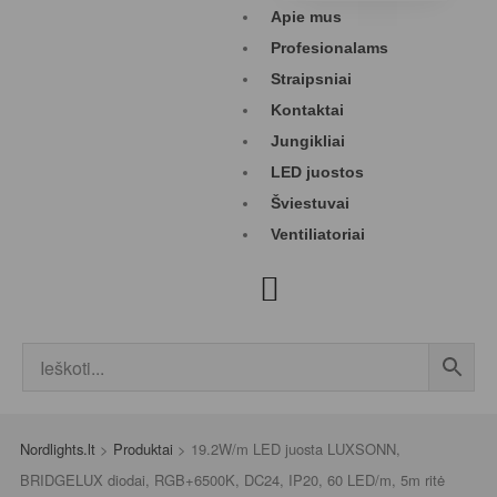
Apie mus
Profesionalams
Straipsniai
Kontaktai
Jungikliai
LED juostos
Šviestuvai
Ventiliatoriai
Nordlights.lt
>
Produktai
>
19.2W/m LED juosta LUXSONN,
BRIDGELUX diodai, RGB+6500K, DC24, IP20, 60 LED/m, 5m ritė