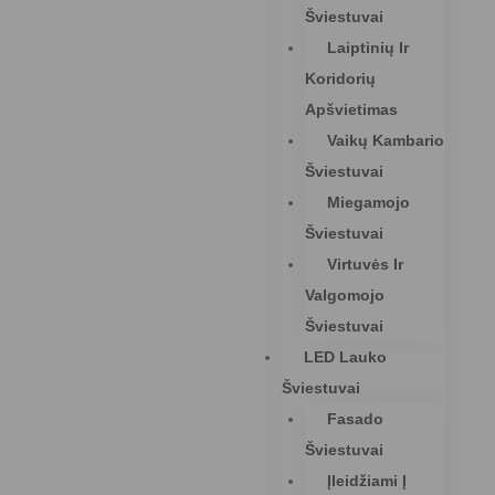
Šviestuvai
Laiptinių Ir
Koridorių
Apšvietimas
Vaikų Kambario
Šviestuvai
Miegamojo
Šviestuvai
Virtuvės Ir
Valgomojo
Šviestuvai
LED Lauko
Šviestuvai
Fasado
Šviestuvai
Įleidžiami Į