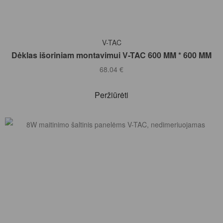
Į KREPŠELĮ
V-TAC
Dėklas išoriniam montavimui V-TAC 600 MM * 600 MM
68.04
€
Peržiūrėti