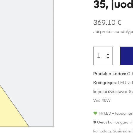
35, juo
369.10
€
Jei prekės sandėlyje
Produkto kodas:
G-
Kategorijos:
LED vid
linijiniai šviestuvai
,
Sp
Virš 40W
Tik LED – Taupumas,
🛡 Geros kainos garant
kainodarą. Susisiekite: