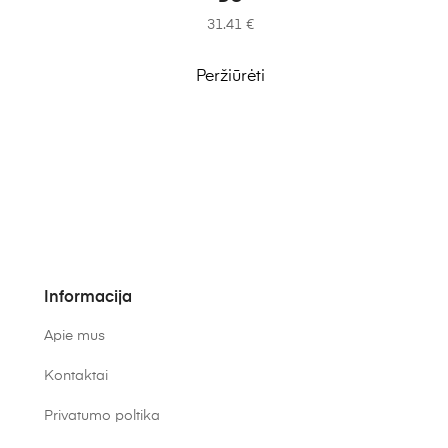
31.41
€
Peržiūrėti
Informacija
Apie mus
Kontaktai
Privatumo poltika