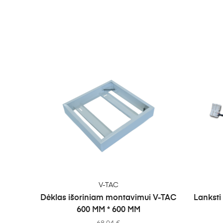
Į KREPŠELĮ
V-TAC
Dėklas išoriniam montavimui V-TAC
Lanksti 
600 MM * 600 MM