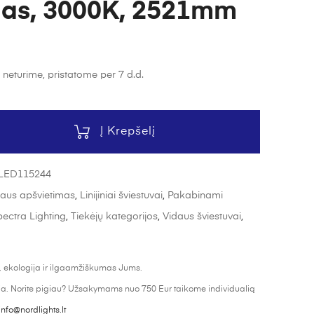
das, 3000K, 2521mm
 neturime, pristatome per 7 d.d.
Į Krepšelį
LED115244
aus apšvietimas
,
Linijiniai šviestuvai
,
Pakabinami
ectra Lighting
,
Tiekėjų kategorijos
,
Vidaus šviestuvai
,
 ekologija ir ilgaamžiškumas Jums.
ija. Norite pigiau? Užsakymams nuo 750 Eur taikome individualią
info@nordlights.lt