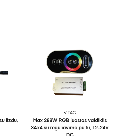
Į KREPŠELĮ
V-TAC
su lizdu,
Max 288W RGB juostos valdiklis
3Ax4 su reguliavimo pultu, 12-24V
DC