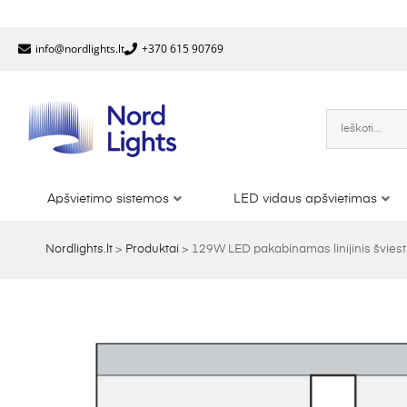
info@nordlights.lt
+370 615 90769
Apšvietimo sistemos
LED vidaus apšvietimas
Nordlights.lt
>
Produktai
>
129W LED pakabinamas linijinis švie