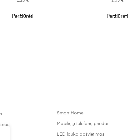
1.26
€
1.05
€
Peržiūrėti
Peržiūrėti
Smart Home
s
Mobiliųjų telefonų priedai
timas
LED lauko apšvietimas