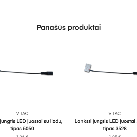
Panašūs produktai
Į KREPŠELĮ
Į KREPŠELĮ
V-TAC
V-TAC
jungtis LED juostai su lizdu,
Lanksti jungtis LED juostai 
tipas 5050
tipas 3528