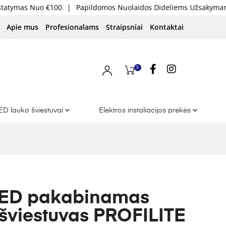
Nuo €100
|
Papildomos Nuolaidos Dideliems Užsakymams
|
Ska
Apie mus
Profesionalams
Straipsniai
Kontaktai
0
ED lauko šviestuvai
Elektros instaliacijos prekės
ED pakabinamas
is šviestuvas PROFILITE