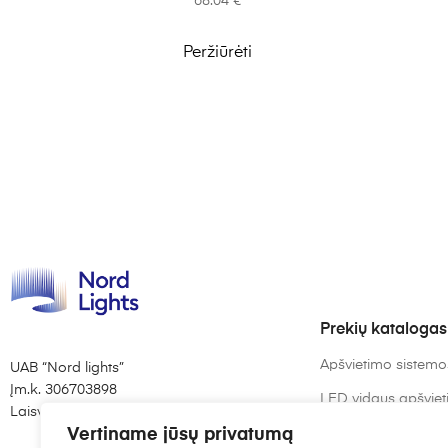
68.04
€
Peržiūrėti
Prekių katalogas
Apšvietimo sistemo
UAB “Nord lights”
Įm.k. 306703898
LED vidaus apšvie
Laisvės al. 82, Kaunas
LED lemputės
Vertiname jūsų privatumą