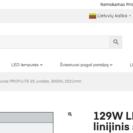
Nemokamas Pristatymas 
Lietuvių kalba
▼
LED lemputės
Šviestuvai pagal patalpą
L
stuvas PROFILITE 35, juodas, 3000K, 2521mm
129W L
linijin