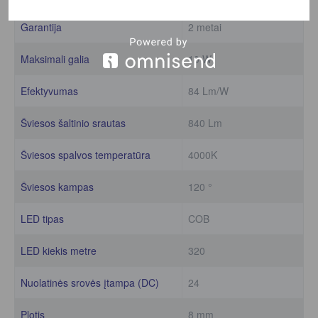
Garantija
2 metai
Maksimali galia
10 W
Efektyvumas
84 Lm/W
Šviesos šaltinio srautas
840 Lm
Šviesos spalvos temperatūra
4000K
Šviesos kampas
120 °
LED tipas
COB
LED kiekis metre
320
Nuolatinės srovės įtampa (DC)
24
Plotis
8 mm