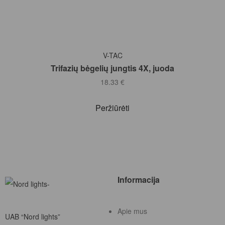
Į KREPŠELĮ
V-TAC
Trifazių bėgelių jungtis 4X, juoda
18.33
€
Peržiūrėti
Informacija
Apie mus
UAB “Nord lights”