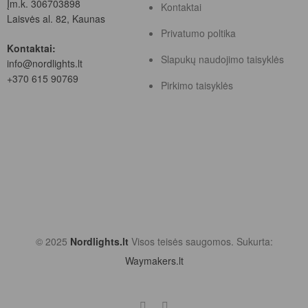
Įm.k. 306703898
Kontaktai
Laisvės al. 82, Kaunas
Privatumo poltika
Kontaktai:
Slapukų naudojimo taisyklės
info@nordlights.lt
+370 615 90769
Pirkimo taisyklės
© 2025
Nordlights.lt
Visos teisės saugomos. Sukurta:
Waymakers.lt