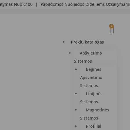
mas Nuo €100
|
Papildomos Nuolaidos Dideliems Užsakymams
|
0
Prekių katalogas
Apšvietimo
Sistemos
Bėginės
Apšvietimo
Sistemos
Linijinės
Sistemos
Magnetinės
Sistemos
Profiliai