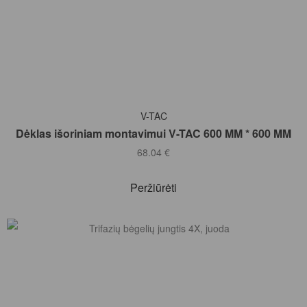
Į KREPŠELĮ
V-TAC
Dėklas išoriniam montavimui V-TAC 600 MM * 600 MM
68.04
€
Peržiūrėti