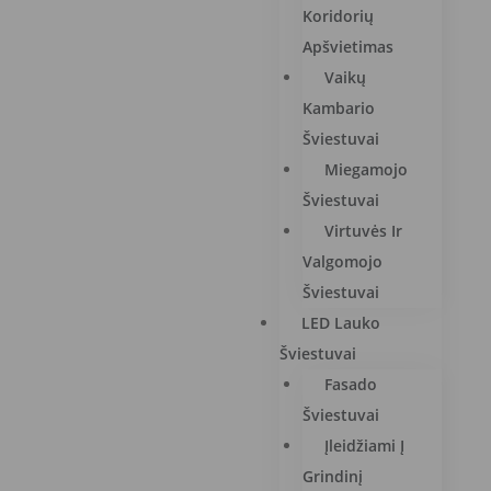
Koridorių
Apšvietimas
Vaikų
Kambario
Šviestuvai
Miegamojo
Šviestuvai
Virtuvės Ir
Valgomojo
Šviestuvai
LED Lauko
Šviestuvai
Fasado
Šviestuvai
Įleidžiami Į
Grindinį