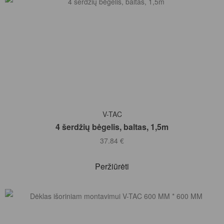
Į KREPŠELĮ
V-TAC
4 šerdžių bėgelis, baltas, 1,5m
37.84
€
Peržiūrėti