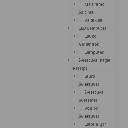
Maitinimo
Šaltiniai
Valdikliai
LED Lemputės
Lauko
Girliandos
Lemputės
Šviestuvai Pagal
Patalpą
Biuro
Šviestuvai
Šviestuvai
Svetainei
Vonios
Šviestuvai
Laiptinių Ir