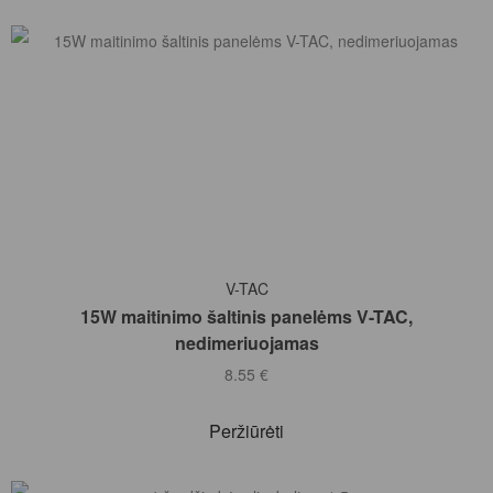
Į KREPŠELĮ
V-TAC
15W maitinimo šaltinis panelėms V-TAC,
nedimeriuojamas
8.55
€
Peržiūrėti