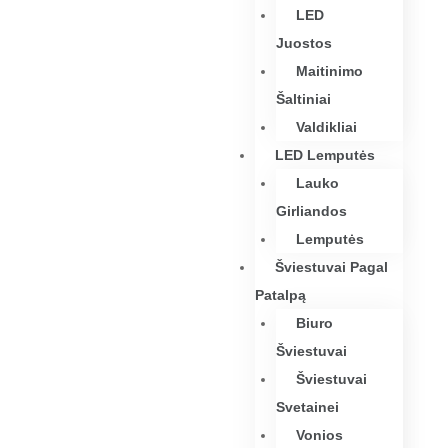
LED
Juostos
Maitinimo
Šaltiniai
Valdikliai
LED Lemputės
Lauko
Girliandos
Lemputės
Šviestuvai Pagal
Patalpą
Biuro
Šviestuvai
Šviestuvai
Svetainei
Vonios