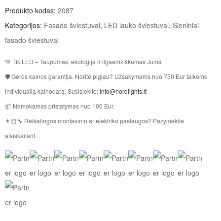
Produkto kodas:
2087
Kategorijos:
Fasado šviestuvai
,
LED lauko šviestuvai
,
Sieniniai
fasado šviestuvai
💚 Tik LED – Taupumas, ekologija ir ilgaamžiškumas Jums.
🛡 Geros kainos garantija. Norite pigiau? Užsakymams nuo 750 Eur taikome
individualią kainodarą. Susisiekite:
info@nordlights.lt
📦 Nemokamas pristatymas nuo 100 Eur.
👨🏻‍🔧 Reikalingos montavimo ar elektriko paslaugos? Pažymėkite
atsiskaitant.