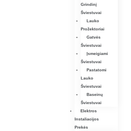
Grindinį
Šviestuvai
Lauko
Prožektoriai
Gatvės
Šviestuvai
Įsmeigiami
Šviestuvai
Pastatomi
Lauko
Šviestuvai
Baseinų
Šviestuvai
Elektros
Instaliacijos
Prekės