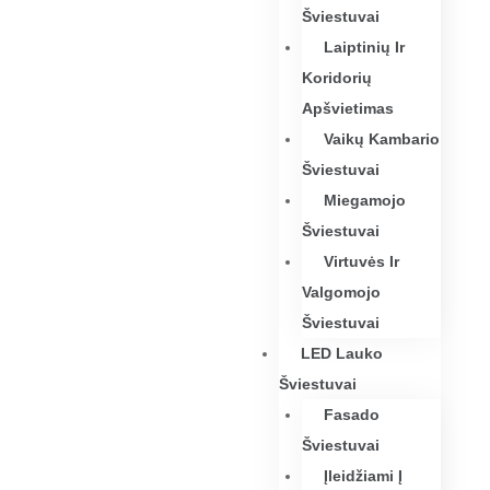
Šviestuvai
Laiptinių Ir
Koridorių
Apšvietimas
Vaikų Kambario
Šviestuvai
Miegamojo
Šviestuvai
Virtuvės Ir
Valgomojo
Šviestuvai
LED Lauko
Šviestuvai
Fasado
Šviestuvai
Įleidžiami Į