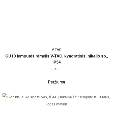
Į KREPŠELĮ
V-TAC
GU10 lemputės rėmelis V-TAC, kvadratinis, nikelio sp.,
IP54
6.46
€
Peržiūrėti