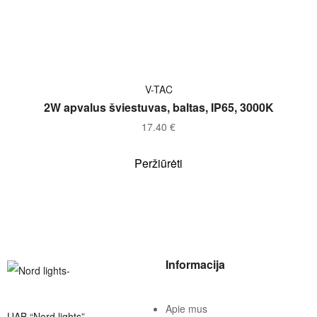
Į KREPŠELĮ
V-TAC
2W apvalus šviestuvas, baltas, IP65, 3000K
17.40
€
Peržiūrėti
Informacija
Apie mus
UAB “Nord lights”