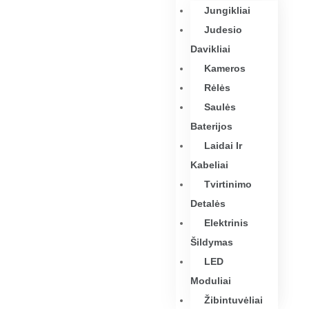
Jungikliai
Judesio
Davikliai
Kameros
Rėlės
Saulės
Baterijos
Laidai Ir
Kabeliai
Tvirtinimo
Detalės
Elektrinis
Šildymas
LED
Moduliai
Žibintuvėliai