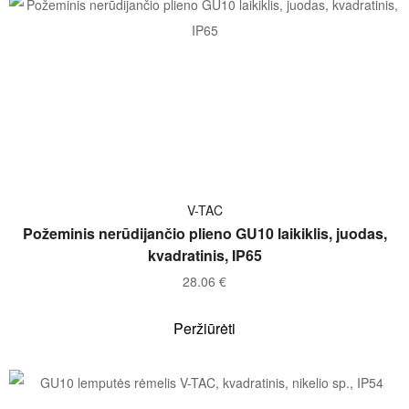
Į KREPŠELĮ
V-TAC
Požeminis nerūdijančio plieno GU10 laikiklis, juodas,
kvadratinis, IP65
28.06
€
Peržiūrėti