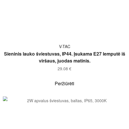
Į KREPŠELĮ
V-TAC
Sieninis lauko šviestuvas, IP44. Įsukama E27 lemputė iš
viršaus, juodas matinis.
29.08
€
Peržiūrėti