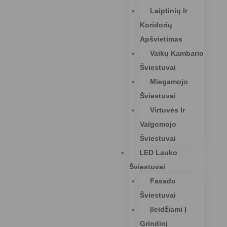
Laiptinių Ir
Koridorių
Apšvietimas
Vaikų Kambario
Šviestuvai
Miegamojo
Šviestuvai
Virtuvės Ir
Valgomojo
Šviestuvai
LED Lauko
Šviestuvai
Fasado
Šviestuvai
Įleidžiami Į
Grindinį