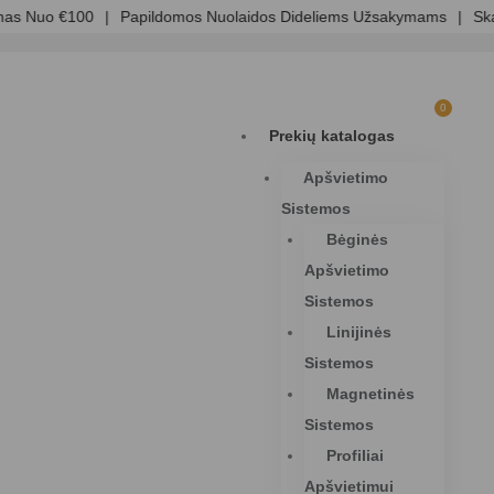
s Nuo €100
|
Papildomos Nuolaidos Dideliems Užsakymams
|
Skaid
0
Prekių katalogas
Apšvietimo
Sistemos
Bėginės
Apšvietimo
Sistemos
Linijinės
Sistemos
Magnetinės
Sistemos
Profiliai
Apšvietimui