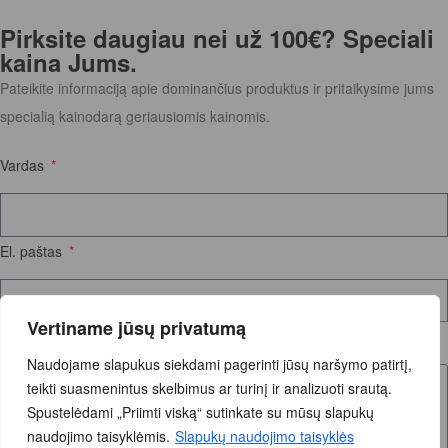
Pirksite daugiau nei už 100€? Speciali
kaina Jums.
Pateikite informaciją apie dominančius produktus ir pritaikysime jums
specialią kainodarą geriausiomis kainomis.
Vardas
El. paštas
Vertiname jūsų privatumą
Užklausos tekstas
Naudojame slapukus siekdami pagerinti jūsų naršymo patirtį,
teikti suasmenintus skelbimus ar turinį ir analizuoti srautą.
Spustelėdami „Priimti viską“ sutinkate su mūsų slapukų
naudojimo taisyklėmis.
Slapukų naudojimo taisyklės