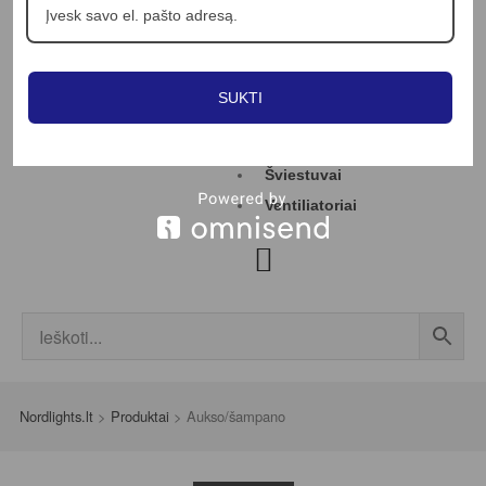
Profesionalams
Straipsniai
Kontaktai
SUKTI
Jungikliai
LED juostos
Šviestuvai
Ventiliatoriai
Nordlights.lt
>
Produktai
>
Aukso/šampano