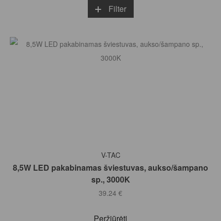
Filter
Į KREPŠELĮ
V-TAC
8,5W LED pakabinamas šviestuvas, aukso/šampano
sp., 3000K
39.24
€
Peržiūrėti