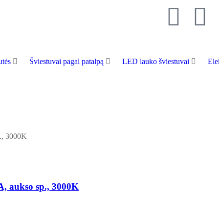
tės
Šviestuvai pagal patalpą
LED lauko šviestuvai
Ele
 aukso sp., 3000K