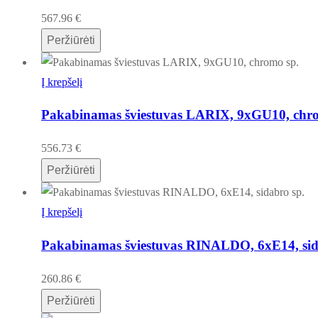
567.96
€
Peržiūrėti
Į krepšelį
Pakabinamas šviestuvas LARIX, 9xGU10, chr
556.73
€
Peržiūrėti
Į krepšelį
Pakabinamas šviestuvas RINALDO, 6xE14, sid
260.86
€
Peržiūrėti