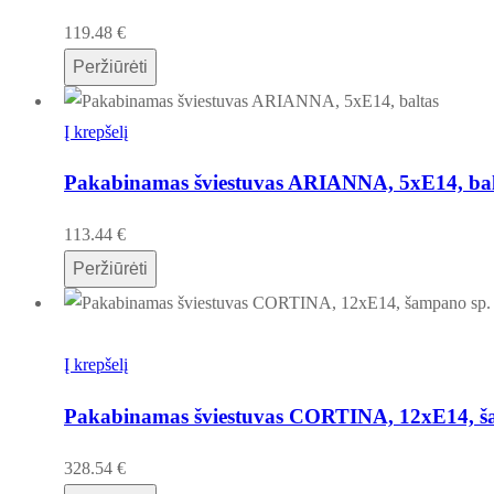
119.48
€
Peržiūrėti
Į krepšelį
Pakabinamas šviestuvas ARIANNA, 5xE14, bal
113.44
€
Peržiūrėti
Į krepšelį
Pakabinamas šviestuvas CORTINA, 12xE14, š
328.54
€