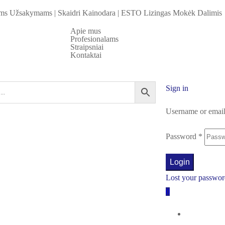
iems Užsakymams
|
Skaidri Kainodara
|
ESTO Lizingas Mokėk Dalimis
Apie mus
Profesionalams
Straipsniai
Kontaktai
Sign in
Username or emai
Password
*
Login
Lost your passwo
0