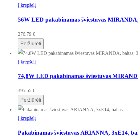
Į krepšelį
56W LED pakabinamas šviestuvas MIRANDA, 
276.79
€
Peržiūrėti
Į krepšelį
74,8W LED pakabinamas šviestuvas MIRANDA
395.55
€
Peržiūrėti
Į krepšelį
Pakabinamas šviestuvas ARIANNA, 3xE14, bal