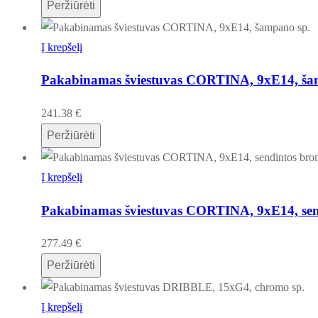
Peržiūrėti
Į krepšelį
Pakabinamas šviestuvas CORTINA, 9xE14, ša
241.38
€
Peržiūrėti
Į krepšelį
Pakabinamas šviestuvas CORTINA, 9xE14, send
277.49
€
Peržiūrėti
Į krepšelį