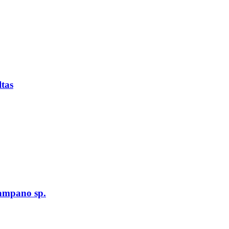
tas
ampano sp.