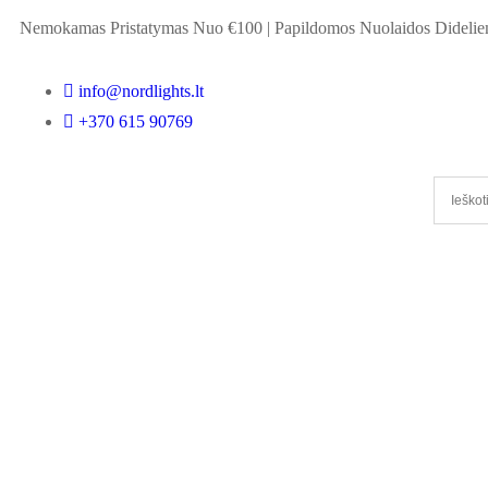
Nemokamas Pristatymas Nuo €100
|
Papildomos Nuolaidos Didel
info@nordlights.lt
+370 615 90769