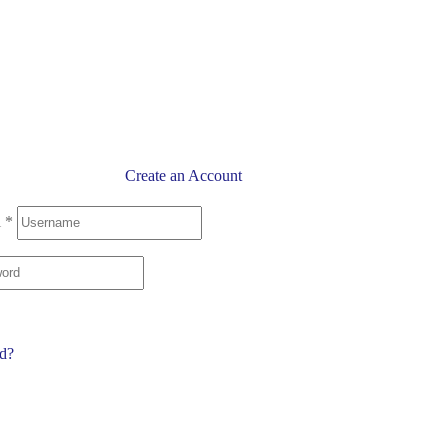
Create an Account
l
*
rd?