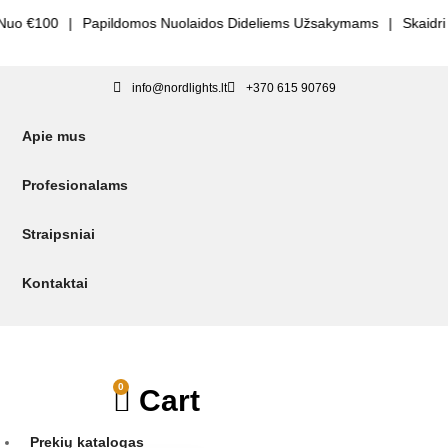
o €100
|
Papildomos Nuolaidos Dideliems Užsakymams
|
Skaidri K
info@nordlights.lt
+370 615 90769
Apie mus
Profesionalams
Straipsniai
Kontaktai
0
Cart
Prekių katalogas