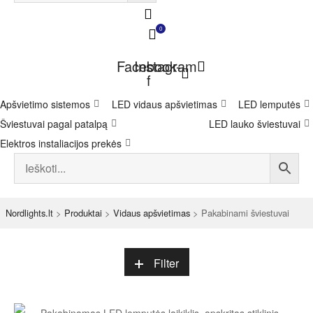
0
Facebook-
Instagram
f
Apšvietimo sistemos
LED vidaus apšvietimas
LED lemputės
Šviestuvai pagal patalpą
LED lauko šviestuvai
Elektros instaliacijos prekės
Nordlights.lt
>
Produktai
>
Vidaus apšvietimas
>
Pakabinami šviestuvai
Filter