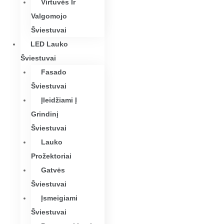
Virtuvės Ir
Valgomojo
Šviestuvai
LED Lauko
Šviestuvai
Fasado
Šviestuvai
Įleidžiami Į
Grindinį
Šviestuvai
Lauko
Prožektoriai
Gatvės
Šviestuvai
Įsmeigiami
Šviestuvai