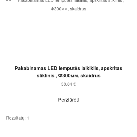
Į KREPŠELĮ
Pakabinamas LED lemputės laikiklis, apskritas
stiklinis , Ф300мм, skaidrus
38.84
€
Peržiūrėti
Rezultatų: 1