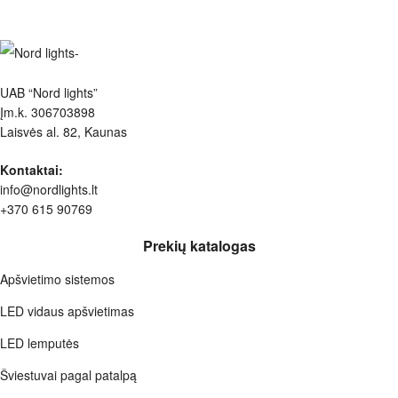
UAB “Nord lights”
Įm.k. 306703898
Laisvės al. 82, Kaunas
Kontaktai:
info@nordlights.lt
+370 615 90769
Prekių katalogas
Apšvietimo sistemos
LED vidaus apšvietimas
LED lemputės
Šviestuvai pagal patalpą