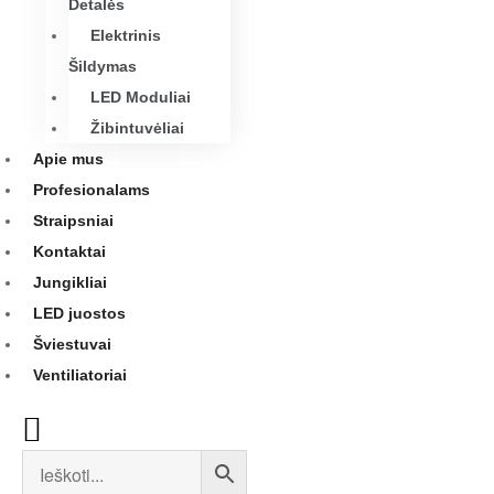
Detalės
Elektrinis
Šildymas
LED Moduliai
Žibintuvėliai
Apie mus
Profesionalams
Straipsniai
Kontaktai
Jungikliai
LED juostos
Šviestuvai
Ventiliatoriai