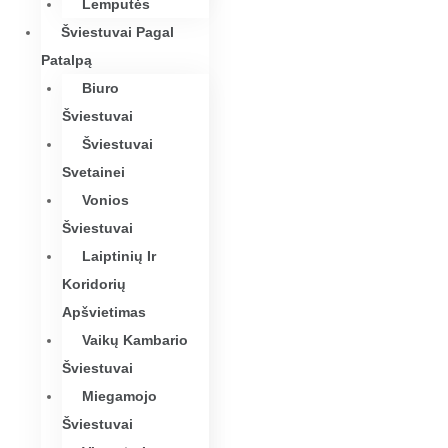
Lemputės
Šviestuvai Pagal
Patalpą
Biuro
Šviestuvai
Šviestuvai
Svetainei
Vonios
Šviestuvai
Laiptinių Ir
Koridorių
Apšvietimas
Vaikų Kambario
Šviestuvai
Miegamojo
Šviestuvai