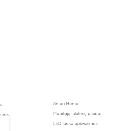
Smart Home
s
Mobiliųjų telefonų priedai
timas
LED lauko apšvietimas