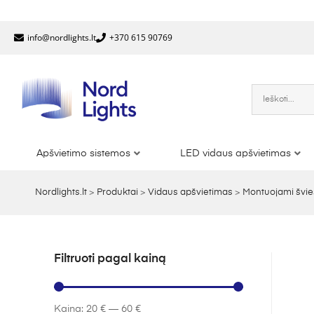
info@nordlights.lt
+370 615 90769
Apšvietimo sistemos
LED vidaus apšvietimas
Nordlights.lt
>
Produktai
>
Vidaus apšvietimas
>
Montuojami švie
Filtruoti pagal kainą
Kaina:
20 €
—
60 €