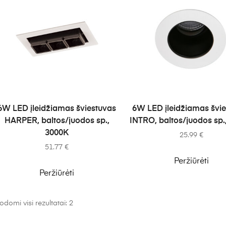
Į KREPŠELĮ
Į KREPŠELĮ
6W LED įleidžiamas šviestuvas
6W LED įleidžiamas švi
HARPER, baltos/juodos sp.,
INTRO, baltos/juodos sp.
3000K
25.99
€
51.77
€
Peržiūrėti
Peržiūrėti
odomi visi rezultatai: 2