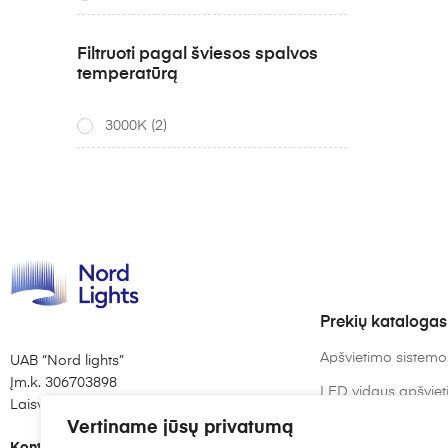
Filtruoti pagal šviesos spalvos
temperatūrą
3000K
(2)
Prekių katalogas
Apšvietimo sistemo
UAB “Nord lights”
Įm.k. 306703898
LED vidaus apšvie
Laisvės al. 82, Kaunas
LED lemputės
Vertiname jūsų privatumą