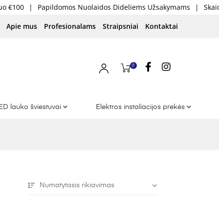
00
|
Papildomos Nuolaidos Dideliems Užsakymams
|
Skaidri K
Apie mus
Profesionalams
Straipsniai
Kontaktai
0
ED lauko šviestuvai
Elektros instaliacijos prekės
Numatytasis rikiavimas