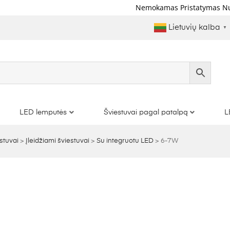
Nemokamas Pristatymas Nuo €1
Lietuvių kalba
▼
LED lemputės
Šviestuvai pagal patalpą
L
stuvai
>
Įleidžiami šviestuvai
>
Su integruotu LED
>
6-7W