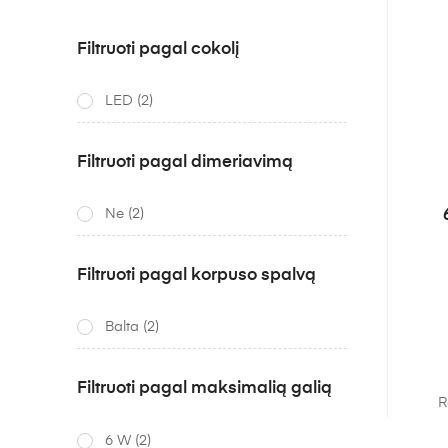
Filtruoti pagal cokolį
LED
(2)
Filtruoti pagal dimeriavimą
Ne
(2)
Filtruoti pagal korpuso spalvą
Balta
(2)
Filtruoti pagal maksimalią galią
R
6 W
(2)