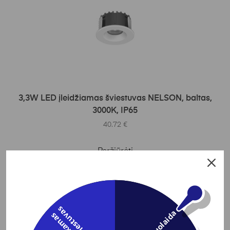
Į KREPŠELĮ
3,3W LED įleidžiamas šviestuvas NELSON, baltas,
3000K, IP65
40.72
€
Peržiūrėti
s
3% Nuolaida