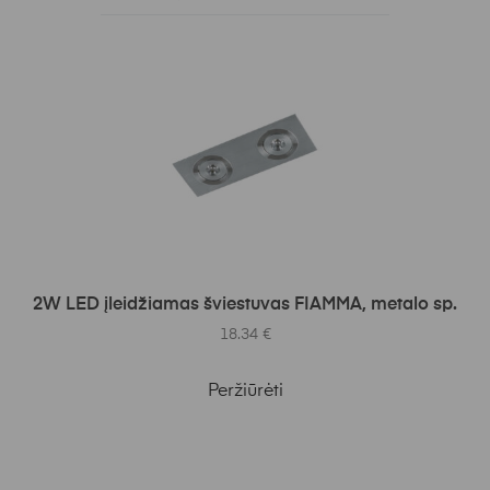
Į KREPŠELĮ
2W LED įleidžiamas šviestuvas FIAMMA, metalo sp.
18.34
€
Peržiūrėti