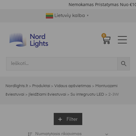
Nemokamas Pristatymas Nuo €10
Lietuvių kalba
▼
0
Nordlights.lt
>
Produktai
>
Vidaus apšvietimas
>
Montuojami
šviestuvai
>
Įleidžiami šviestuvai
>
Su integruotu LED
>
2-3W
Filter
Numatytasis rikiavimas