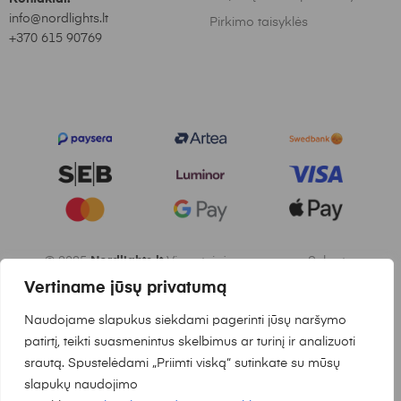
info@nordlights.lt
Pirkimo taisyklės
+370 615 90769
© 2025
Nordlights.lt
Visos teisės saugomos. Sukurta:
Vertiname jūsų privatumą
Waymakers.lt
Naudojame slapukus siekdami pagerinti jūsų naršymo
patirtį, teikti suasmenintus skelbimus ar turinį ir analizuoti
srautą. Spustelėdami „Priimti viską“ sutinkate su mūsų
slapukų naudojimo