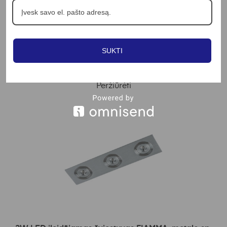
Į KREPŠELĮ
3W LED įleidžiamas sieninis šviestuvas laiptų
apšvietimui, baltos sp., 3000K, IP65
SUKTI
15.62
€
Peržiūrėti
Į KREPŠELĮ