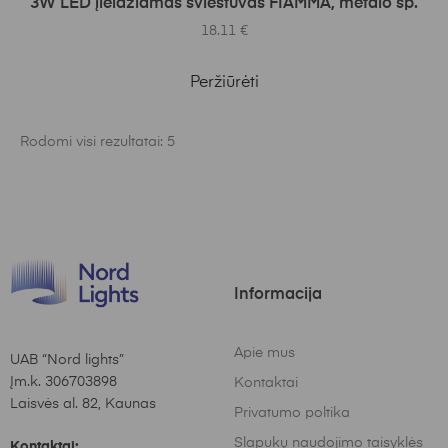
3W LED įleidžiamas šviestuvas FIAMMA, metalo sp.
18.11
€
Peržiūrėti
Rodomi visi rezultatai: 5
Informacija
Apie mus
UAB “Nord lights”
Įm.k. 306703898
Kontaktai
Laisvės al. 82, Kaunas
Privatumo poltika
Slapukų naudojimo taisyklės
Kontaktai: