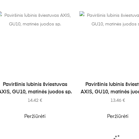
Į KREPŠELĮ
Į KREPŠELĮ
Paviršinis lubinis šviestuvas
Paviršinis lubinis švies
AXIS, GU10, matinės juodos sp.
AXIS, GU10, matinės juo
14.42
€
13.46
€
Peržiūrėti
Peržiūrėti