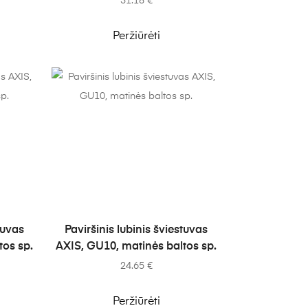
31.18
€
Peržiūrėti
Į KREPŠELĮ
tuvas
Paviršinis lubinis šviestuvas
tos sp.
AXIS, GU10, matinės baltos sp.
24.65
€
Peržiūrėti