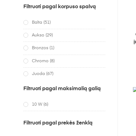
Filtruoti pagal korpuso spalvą
Balta
(51)
Aukso
(29)
Bronzos
(1)
Chromo
(8)
Juoda
(67)
Medžio
(2)
Filtruoti pagal maksimalią galią
Šampano
(1)
10 W
(6)
Sidabro
(3)
Filtruoti pagal prekės ženklą
Vario
(3)