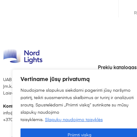
R
Prekių katalogas
Apšvietimo sistemo
Vertiname jūsų privatumą
UAB “Nord lights”
Įm.k. 306703898
LED vidaus apšvie
Naudojame slapukus siekdami pagerinti jūsų naršymo
Laisvės al. 82, Kaunas
patirtį, teikti suasmenintus skelbimus ar turinį ir analizuoti
LED lemputės
srautą. Spustelėdami „Priimti viską“ sutinkate su mūsų
Kontaktai:
Šviestuvai pagal p
slapukų naudojimo
info@nordlights.lt
taisyklėmis.
Slapukų naudojimo taisyklės
+370 615 90769
Priimti viską