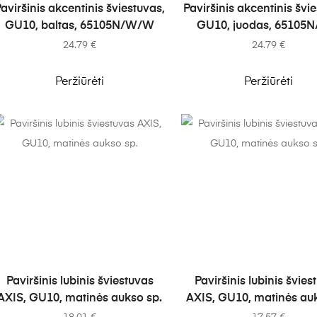
Į KREPŠELĮ
Į KREPŠELĮ
aviršinis akcentinis šviestuvas,
Paviršinis akcentinis švi
GU10, baltas, 65105N/W/W
GU10, juodas, 65105N
24.79
€
24.79
€
Peržiūrėti
Peržiūrėti
Į KREPŠELĮ
Į KREPŠELĮ
Paviršinis lubinis šviestuvas
Paviršinis lubinis švies
AXIS, GU10, matinės aukso sp.
AXIS, GU10, matinės auk