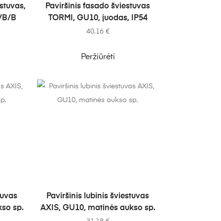
Į KREPŠELĮ
estuvas,
Paviršinis fasado šviestuvas
/B/B
TORMI, GU10, juodas, IP54
40.16
€
Peržiūrėti
Į KREPŠELĮ
tuvas
Paviršinis lubinis šviestuvas
so sp.
AXIS, GU10, matinės aukso sp.