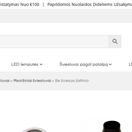
o €100
|
Papildomos Nuolaidos Dideliems Užsakymams
|
Skaid
LED lemputės
Šviestuvai pagal patalpą
L
stuvai
>
Paviršiniai šviestuvai
>
Be šviesos šaltinio