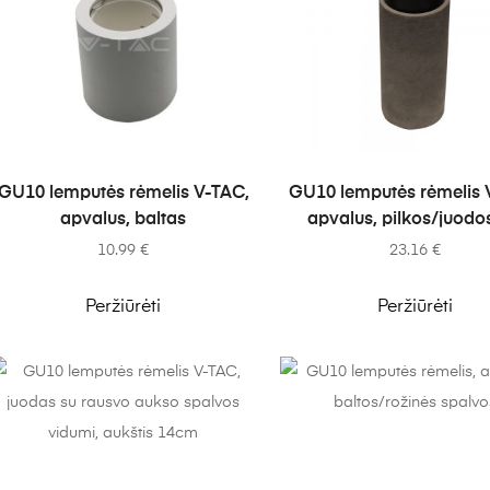
Į KREPŠELĮ
Į KREPŠELĮ
GU10 lemputės rėmelis V-TAC,
GU10 lemputės rėmelis 
apvalus, baltas
apvalus, pilkos/juodos
10.99
€
23.16
€
Peržiūrėti
Peržiūrėti