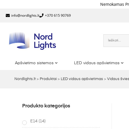
Nemokamas Pristatymas Nu
info@nordlights.lt
+370 615 90769
Apšvietimo sistemos
LED vidaus apšvietimas
Nordlights.lt
>
Produktai
>
LED vidaus apšvietimas
>
Vidaus švie
Produkto kategorijos
E14
(14)