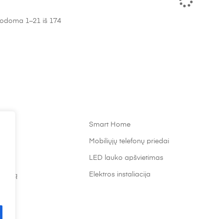
odoma 1–21 iš 174
Smart Home
s
Mobiliųjų telefonų priedai
timas
LED lauko apšvietimas
Elektros instaliacija
atalpą