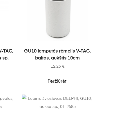
Į KREPŠELĮ
V-TAC,
GU10 lemputės rėmelis V-TAC,
 sp.
baltas, aukštis 10cm
12.25
€
Peržiūrėti