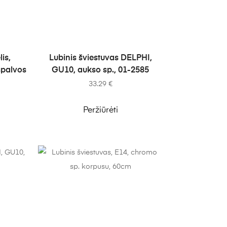
Į KREPŠELĮ
is,
Lubinis šviestuvas DELPHI,
spalvos
GU10, aukso sp., 01-2585
33.29
€
Peržiūrėti