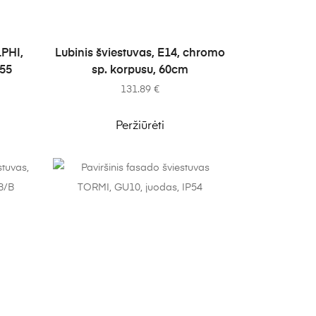
Į KREPŠELĮ
LPHI,
Lubinis šviestuvas, E14, chromo
555
sp. korpusu, 60cm
131.89
€
Peržiūrėti