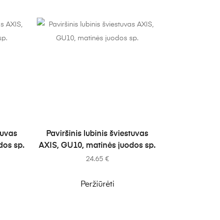
Į KREPŠELĮ
tuvas
Paviršinis lubinis šviestuvas
dos sp.
AXIS, GU10, matinės juodos sp.
24.65
€
Peržiūrėti