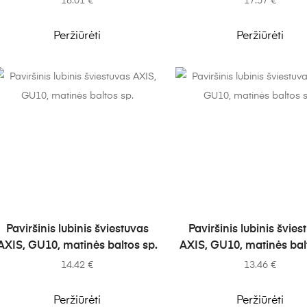
18.01
€
17.57
€
Peržiūrėti
Peržiūrėti
Į KREPŠELĮ
Į KREPŠELĮ
Paviršinis lubinis šviestuvas
Paviršinis lubinis švies
AXIS, GU10, matinės baltos sp.
AXIS, GU10, matinės bal
14.42
€
13.46
€
Peržiūrėti
Peržiūrėti