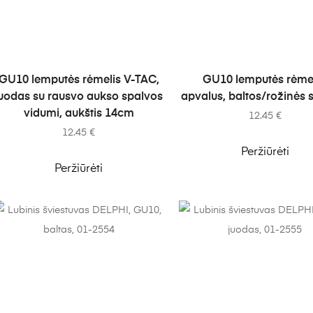
Į KREPŠELĮ
Į KREPŠELĮ
GU10 lemputės rėmelis V-TAC,
GU10 lemputės rėmel
juodas su rausvo aukso spalvos
apvalus, baltos/rožinės 
vidumi, aukštis 14cm
12.45
€
12.45
€
Peržiūrėti
Peržiūrėti