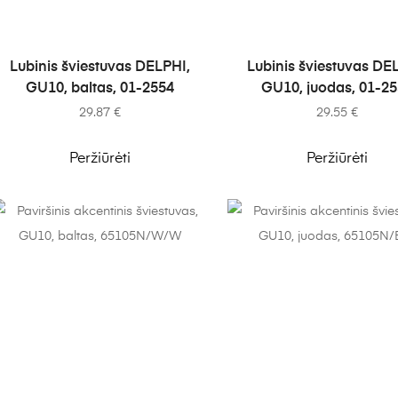
Į KREPŠELĮ
Į KREPŠELĮ
Lubinis šviestuvas DELPHI,
Lubinis šviestuvas DE
GU10, baltas, 01-2554
GU10, juodas, 01-2
29.87
€
29.55
€
Peržiūrėti
Peržiūrėti