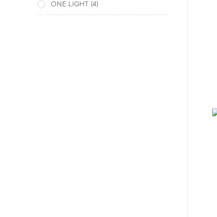
Žalvario
(9)
ONE LIGHT
(4)