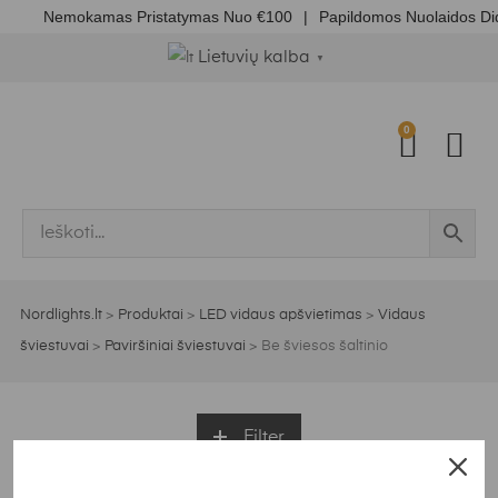
Nemokamas Pristatymas Nuo €100
|
Papildomos Nuolaidos Di
Lietuvių kalba
▼
0
Nordlights.lt
>
Produktai
>
LED vidaus apšvietimas
>
Vidaus
šviestuvai
>
Paviršiniai šviestuvai
>
Be šviesos šaltinio
Filter