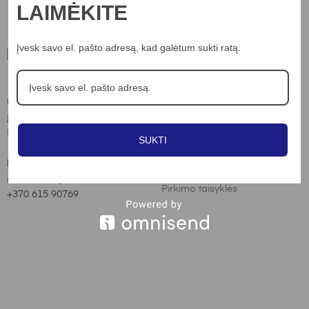
LAIMĖKITE
Įvesk savo el. pašto adresą, kad galėtum sukti ratą.
Informacija
UAB “Nord lights”
Apie mus
Įm.k. 306703898
Kontaktai
Laisvės al. 82, Kaunas
SUKTI
Privatumo poltika
Kontaktai:
Slapukų naudojimo taisyklės
info@nordlights.lt
Pirkimo taisyklės
+370 615 90769