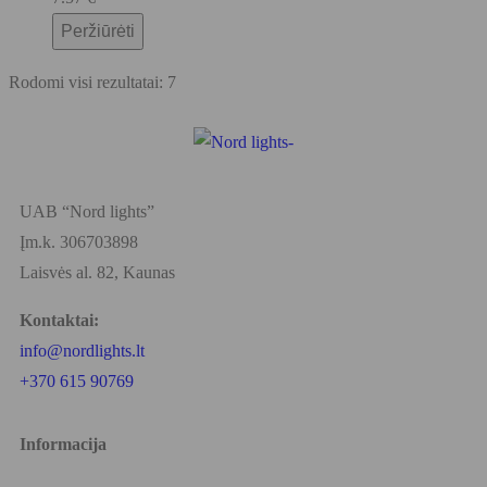
Peržiūrėti
Rodomi visi rezultatai: 7
UAB “Nord lights”
Įm.k. 306703898
Laisvės al. 82, Kaunas
Kontaktai:
info@nordlights.lt
+370 615 90769
Informacija