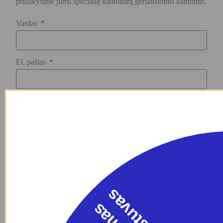
pritaikysime jums specialią kainodarą geriausiomis kainomis.
Vardas
El. paštas
Užklausos tekstas
Siųsti užklausą
s