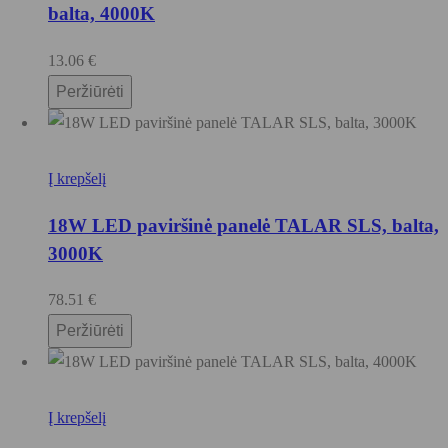
balta, 4000K
13.06
€
Peržiūrėti
Į krepšelį
18W LED paviršinė panelė TALAR SLS, balta,
3000K
78.51
€
Peržiūrėti
Į krepšelį