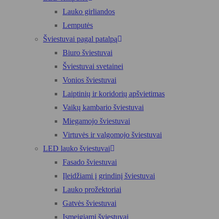
Lauko girliandos
Lemputės
Šviestuvai pagal patalpą
Biuro šviestuvai
Šviestuvai svetainei
Vonios šviestuvai
Laiptinių ir koridorių apšvietimas
Vaikų kambario šviestuvai
Miegamojo šviestuvai
Virtuvės ir valgomojo šviestuvai
LED lauko šviestuvai
Fasado šviestuvai
Įleidžiami į grindinį šviestuvai
Lauko prožektoriai
Gatvės šviestuvai
Įsmeigiami šviestuvai