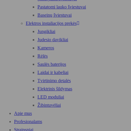
Pastatomi lauko šviestuvai
Baseinų šviestuvai
Elektros instaliacijos prekės
Jungikliai
Judesio davikliai
Kameros
Rėlės
Saulės baterijos
Laidai ir kabeliai
Tvirtinimo detalės
Elektrinis šildymas
LED moduliai
Žibintuvėliai
Apie mus
Profesionalams
Straipsniai