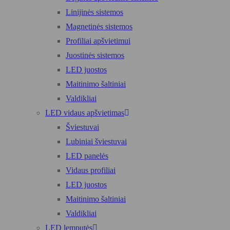
Linijinės sistemos
Magnetinės sistemos
Profiliai apšvietimui
Juostinės sistemos
LED juostos
Maitinimo šaltiniai
Valdikliai
LED vidaus apšvietimas
Šviestuvai
Lubiniai šviestuvai
LED panelės
Vidaus profiliai
LED juostos
Maitinimo šaltiniai
Valdikliai
LED lemputės