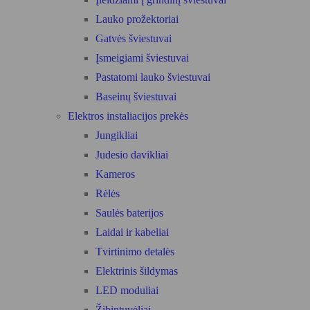
Lauko prožektoriai
Gatvės šviestuvai
Įsmeigiami šviestuvai
Pastatomi lauko šviestuvai
Baseinų šviestuvai
Elektros instaliacijos prekės
Jungikliai
Judesio davikliai
Kameros
Rėlės
Saulės baterijos
Laidai ir kabeliai
Tvirtinimo detalės
Elektrinis šildymas
LED moduliai
Žibintuvėliai