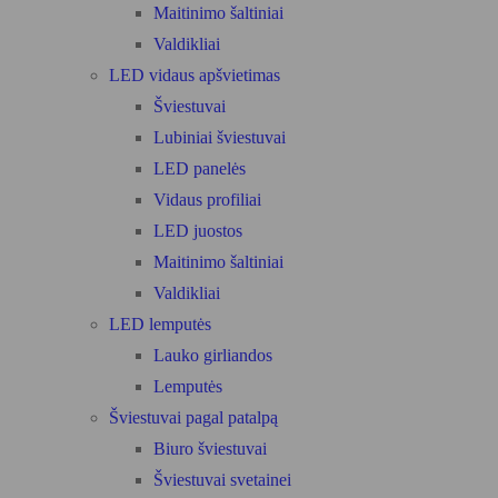
Maitinimo šaltiniai
Valdikliai
LED vidaus apšvietimas
Šviestuvai
Lubiniai šviestuvai
LED panelės
Vidaus profiliai
LED juostos
Maitinimo šaltiniai
Valdikliai
LED lemputės
Lauko girliandos
Lemputės
Šviestuvai pagal patalpą
Biuro šviestuvai
Šviestuvai svetainei