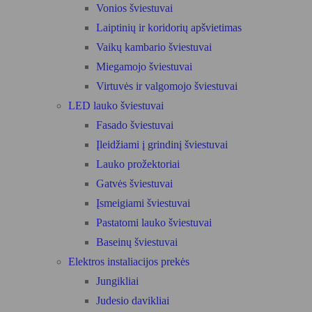
Vonios šviestuvai
Laiptinių ir koridorių apšvietimas
Vaikų kambario šviestuvai
Miegamojo šviestuvai
Virtuvės ir valgomojo šviestuvai
LED lauko šviestuvai
Fasado šviestuvai
Įleidžiami į grindinį šviestuvai
Lauko prožektoriai
Gatvės šviestuvai
Įsmeigiami šviestuvai
Pastatomi lauko šviestuvai
Baseinų šviestuvai
Elektros instaliacijos prekės
Jungikliai
Judesio davikliai