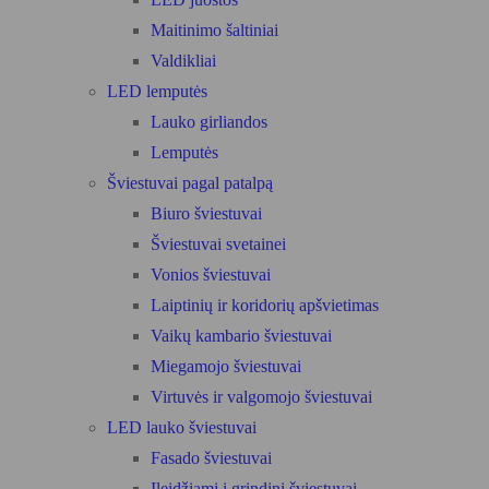
Maitinimo šaltiniai
Valdikliai
LED lemputės
Lauko girliandos
Lemputės
Šviestuvai pagal patalpą
Biuro šviestuvai
Šviestuvai svetainei
Vonios šviestuvai
Laiptinių ir koridorių apšvietimas
Vaikų kambario šviestuvai
Miegamojo šviestuvai
Virtuvės ir valgomojo šviestuvai
LED lauko šviestuvai
Fasado šviestuvai
Įleidžiami į grindinį šviestuvai