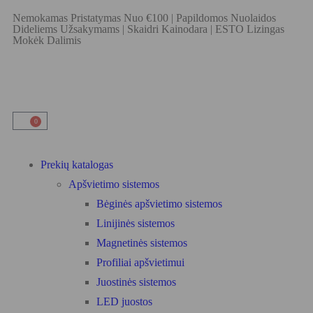
Nemokamas Pristatymas Nuo €100
|
Papildomos Nuolaidos
Dideliems Užsakymams
|
Skaidri Kainodara
|
ESTO Lizingas
Mokėk Dalimis
0
Prekių katalogas
Apšvietimo sistemos
Bėginės apšvietimo sistemos
Linijinės sistemos
Magnetinės sistemos
Profiliai apšvietimui
Juostinės sistemos
LED juostos