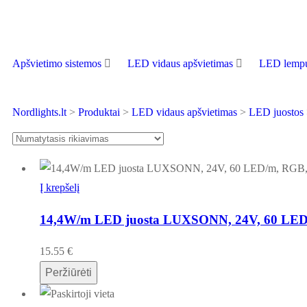
Apšvietimo sistemos
LED vidaus apšvietimas
LED lempu
Nordlights.lt
>
Produktai
>
LED vidaus apšvietimas
>
LED juostos
Į krepšelį
14,4W/m LED juosta LUXSONN, 24V, 60 LED
15.55
€
Peržiūrėti