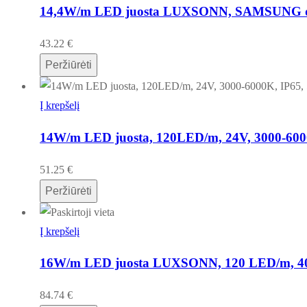
14,4W/m LED juosta LUXSONN, SAMSUNG diod
43.22
€
Peržiūrėti
Į krepšelį
14W/m LED juosta, 120LED/m, 24V, 3000-6000K
51.25
€
Peržiūrėti
Į krepšelį
16W/m LED juosta LUXSONN, 120 LED/m, 400
84.74
€