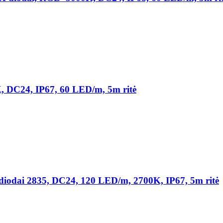
DC24, IP67, 60 LED/m, 5m ritė
ai 2835, DC24, 120 LED/m, 2700K, IP67, 5m ritė