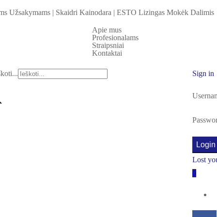
iems Užsakymams
|
Skaidri Kainodara
|
ESTO Lizingas Mokėk Dalimis
Apie mus
Profesionalams
Straipsniai
Kontaktai
koti...
Sign in
Usernam
Passwo
Login
Lost yo
0