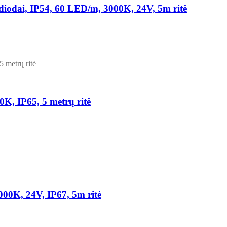
ai, IP54, 60 LED/m, 3000K, 24V, 5m ritė
, IP65, 5 metrų ritė
0K, 24V, IP67, 5m ritė