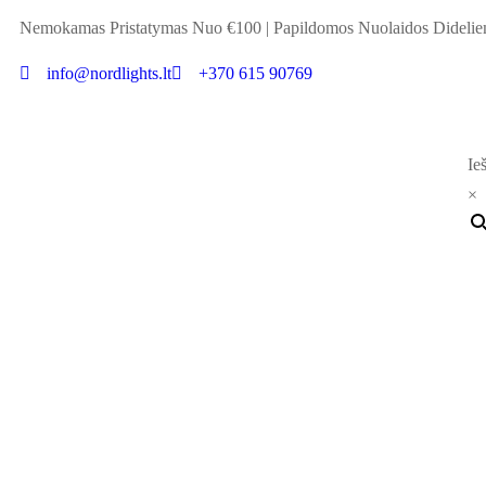
Nemokamas Pristatymas Nuo €100
|
Papildomos Nuolaidos Didel
info@nordlights.lt
+370 615 90769
Ieš
×