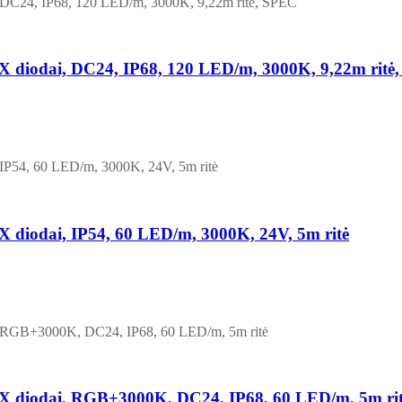
odai, DC24, IP68, 120 LED/m, 3000K, 9,22m ritė
odai, IP54, 60 LED/m, 3000K, 24V, 5m ritė
iodai, RGB+3000K, DC24, IP68, 60 LED/m, 5m ri