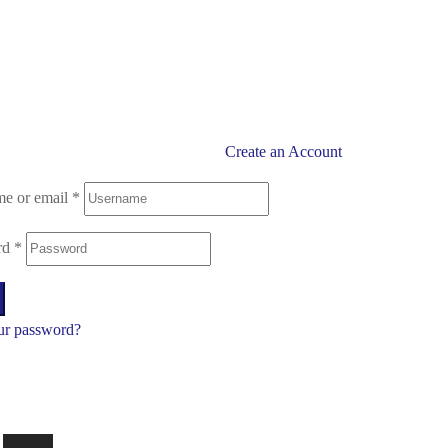
Create an Account
e or email
*
rd
*
ur password?