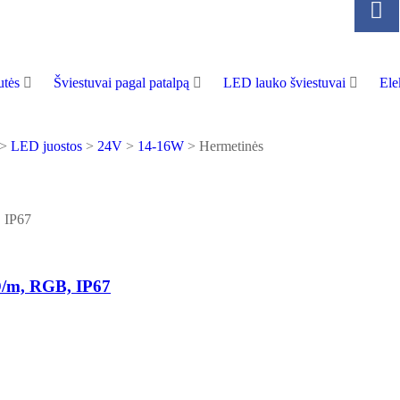
tės
Šviestuvai pagal patalpą
LED lauko šviestuvai
Ele
>
LED juostos
>
24V
>
14-16W
>
Hermetinės
/m, RGB, IP67