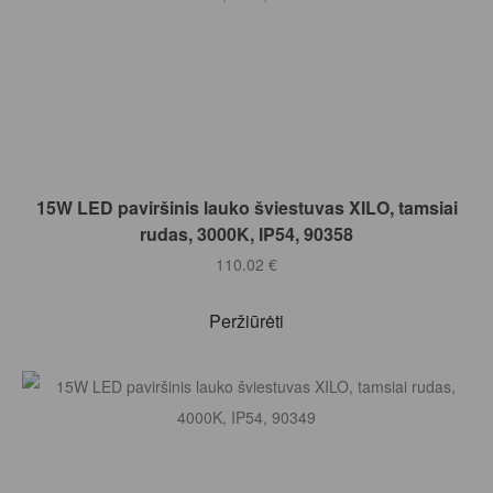
Į KREPŠELĮ
15W LED paviršinis lauko šviestuvas XILO, tamsiai
rudas, 3000K, IP54, 90358
110.02
€
Peržiūrėti