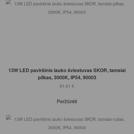
Į KREPŠELĮ
13W LED paviršinis lauko šviestuvas SKOR, tamsiai
pilkas, 3000K, IP54, 90003
61.61
€
Peržiūrėti