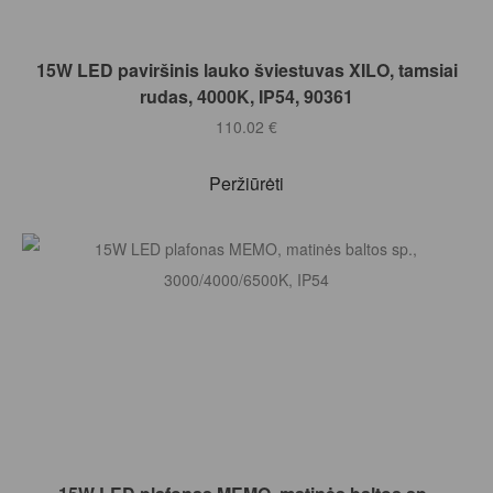
Į KREPŠELĮ
15W LED paviršinis lauko šviestuvas XILO, tamsiai
rudas, 4000K, IP54, 90361
110.02
€
Peržiūrėti
Į KREPŠELĮ