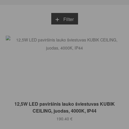
Filter
Į KREPŠELĮ
12,5W LED paviršinis lauko šviestuvas KUBIK
CEILING, juodas, 4000K, IP44
190.40
€