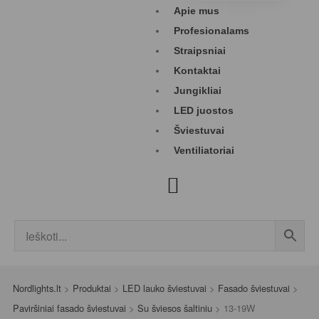
Apie mus
Profesionalams
Straipsniai
Kontaktai
Jungikliai
LED juostos
Šviestuvai
Ventiliatoriai
Nordlights.lt
>
Produktai
>
LED lauko šviestuvai
>
Fasado šviestuvai
>
Paviršiniai fasado šviestuvai
>
Su šviesos šaltiniu
>
13-19W