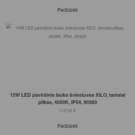
Peržiūrėti
Į KREPŠELĮ
15W LED paviršinis lauko šviestuvas XILO, tamsiai
pilkas, 4000K, IP54, 90360
110.02
€
Peržiūrėti