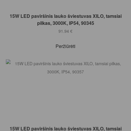
Į KREPŠELĮ
15W LED paviršinis lauko šviestuvas XILO, tamsiai
pilkas, 3000K, IP54, 90345
91.94
€
Peržiūrėti
Į KREPŠELĮ
15W LED paviršinis lauko šviestuvas XILO, tamsiai