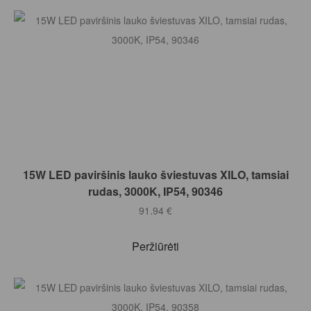
Į KREPŠELĮ
15W LED paviršinis lauko šviestuvas XILO, tamsiai
rudas, 3000K, IP54, 90346
91.94
€
Peržiūrėti