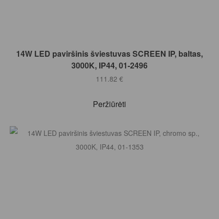
Į KREPŠELĮ
14W LED paviršinis šviestuvas SCREEN IP, baltas,
3000K, IP44, 01-2496
111.82
€
Peržiūrėti