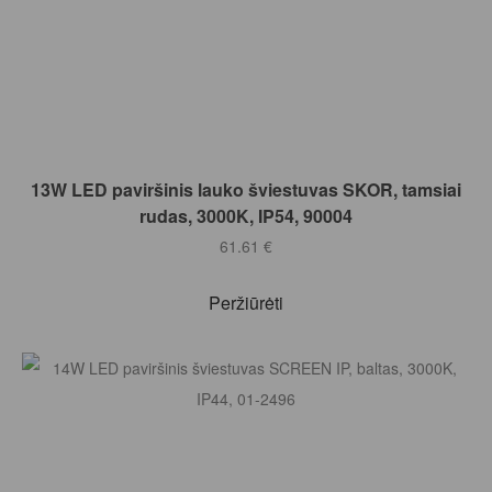
Į KREPŠELĮ
13W LED paviršinis lauko šviestuvas SKOR, tamsiai
rudas, 3000K, IP54, 90004
61.61
€
Peržiūrėti