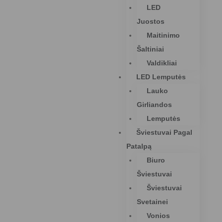
LED
Juostos
Maitinimo
Šaltiniai
Valdikliai
LED Lemputės
Lauko
Girliandos
Lemputės
Šviestuvai Pagal
Patalpą
Biuro
Šviestuvai
Šviestuvai
Svetainei
Vonios