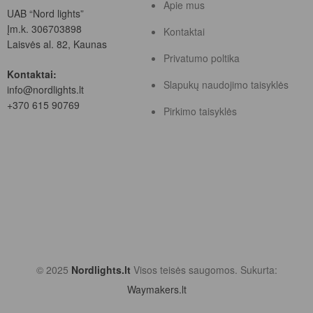
Apie mus
UAB “Nord lights”
Įm.k. 306703898
Kontaktai
Laisvės al. 82, Kaunas
Privatumo poltika
Kontaktai:
Slapukų naudojimo taisyklės
info@nordlights.lt
+370 615 90769
Pirkimo taisyklės
© 2025
Nordlights.lt
Visos teisės saugomos. Sukurta:
Waymakers.lt