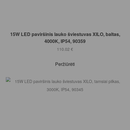
Į KREPŠELĮ
15W LED paviršinis lauko šviestuvas XILO, baltas,
4000K, IP54, 90359
110.02
€
Peržiūrėti