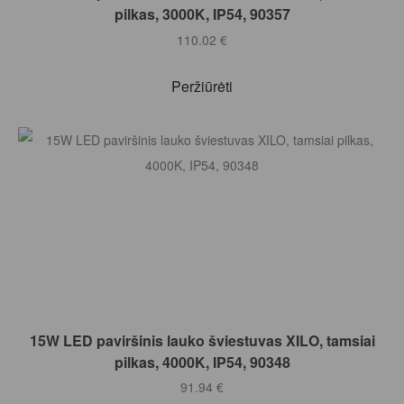
pilkas, 3000K, IP54, 90357
110.02
€
Peržiūrėti
Į KREPŠELĮ
15W LED paviršinis lauko šviestuvas XILO, tamsiai
pilkas, 4000K, IP54, 90348
91.94
€