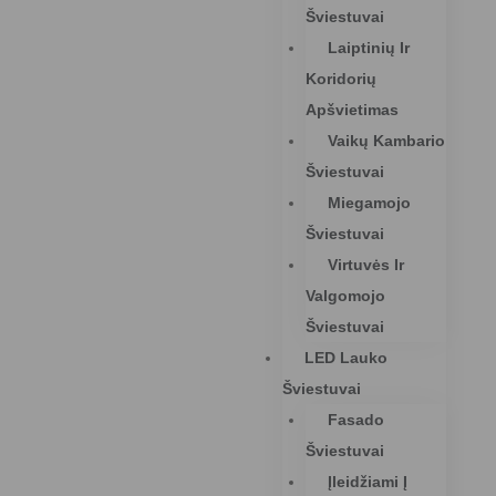
Šviestuvai
Laiptinių Ir
Koridorių
Apšvietimas
Vaikų Kambario
Šviestuvai
Miegamojo
Šviestuvai
Virtuvės Ir
Valgomojo
Šviestuvai
LED Lauko
Šviestuvai
Fasado
Šviestuvai
Įleidžiami Į