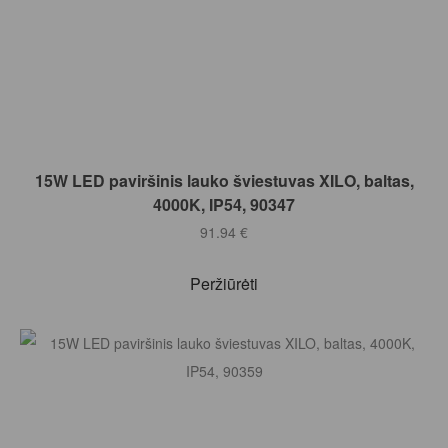
Į KREPŠELĮ
15W LED paviršinis lauko šviestuvas XILO, baltas,
4000K, IP54, 90347
91.94
€
Peržiūrėti