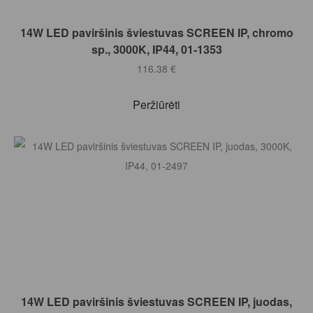
Į KREPŠELĮ
14W LED paviršinis šviestuvas SCREEN IP, chromo
sp., 3000K, IP44, 01-1353
116.38
€
Peržiūrėti
Į KREPŠELĮ
14W LED paviršinis šviestuvas SCREEN IP, juodas,