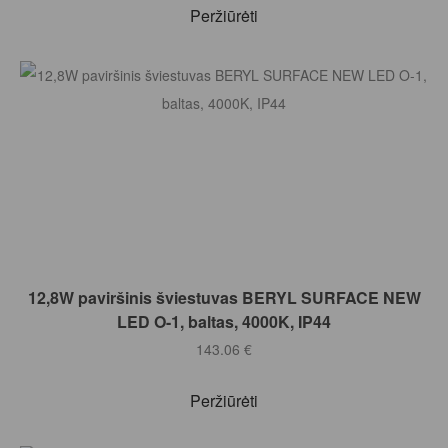
Peržiūrėti
Į KREPŠELĮ
12,8W paviršinis šviestuvas BERYL SURFACE NEW
LED O-1, baltas, 4000K, IP44
143.06
€
Peržiūrėti