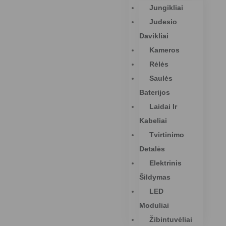
Jungikliai
Judesio
Davikliai
Kameros
Rėlės
Saulės
Baterijos
Laidai Ir
Kabeliai
Tvirtinimo
Detalės
Elektrinis
Šildymas
LED
Moduliai
Žibintuvėliai