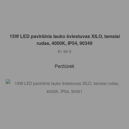
Į KREPŠELĮ
15W LED paviršinis lauko šviestuvas XILO, tamsiai
rudas, 4000K, IP54, 90349
91.94
€
Peržiūrėti