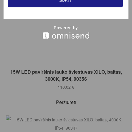
SUKTI
Į KREPŠELĮ
15W LED paviršinis lauko šviestuvas XILO, baltas,
3000K, IP54, 90356
110.02
€
Peržiūrėti