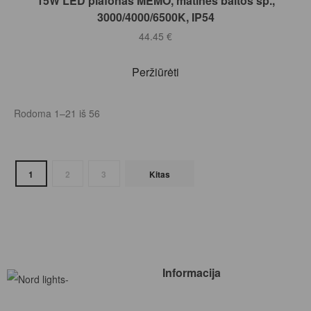
15W LED plafonas MEMO, matinės baltos sp.,
3000/4000/6500K, IP54
44.45
€
Peržiūrėti
Rodoma 1–21 iš 56
1
2
3
Kitas
Informacija