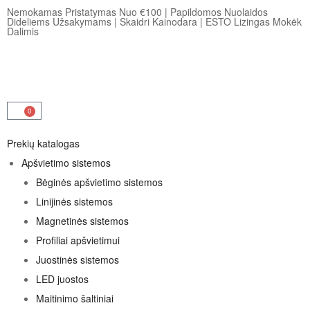
Nemokamas Pristatymas Nuo €100
|
Papildomos Nuolaidos
Dideliems Užsakymams
|
Skaidri Kainodara
|
ESTO Lizingas Mokėk
Dalimis
0
Prekių katalogas
Apšvietimo sistemos
Bėginės apšvietimo sistemos
Linijinės sistemos
Magnetinės sistemos
Profiliai apšvietimui
Juostinės sistemos
LED juostos
Maitinimo šaltiniai