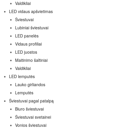
Valdikliai
LED vidaus apšvietimas
Šviestuvai
Lubiniai šviestuvai
LED panelės
Vidaus profiliai
LED juostos
Maitinimo šaltiniai
Valdikliai
LED lemputės
Lauko girliandos
Lemputės
Šviestuvai pagal patalpą
Biuro šviestuvai
Šviestuvai svetainei
Vonios šviestuvai