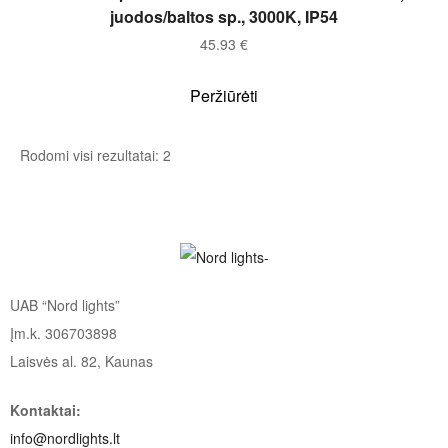
juodos/baltos sp., 3000K, IP54
45.93
€
Peržiūrėti
Rodomi visi rezultatai: 2
UAB “Nord lights”
Įm.k. 306703898
Laisvės al. 82, Kaunas
Kontaktai:
info@nordlights.lt