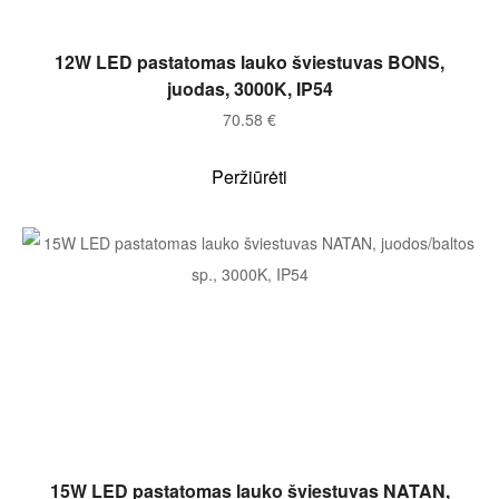
Į KREPŠELĮ
12W LED pastatomas lauko šviestuvas BONS,
juodas, 3000K, IP54
70.58
€
Peržiūrėti
Į KREPŠELĮ
15W LED pastatomas lauko šviestuvas NATAN,