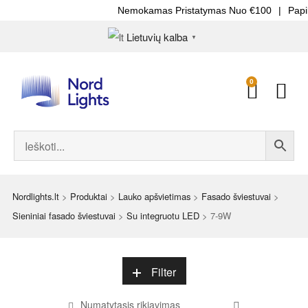
Nemokamas Pristatymas Nuo €100
|
Papild
Lietuvių kalba
▼
0
Nordlights.lt
>
Produktai
>
Lauko apšvietimas
>
Fasado šviestuvai
>
Sieniniai fasado šviestuvai
>
Su integruotu LED
>
7-9W
Filter
Numatytasis rikiavimas