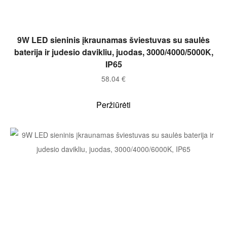
Į KREPŠELĮ
9W LED sieninis įkraunamas šviestuvas su saulės
baterija ir judesio davikliu, juodas, 3000/4000/5000K,
IP65
58.04
€
Peržiūrėti