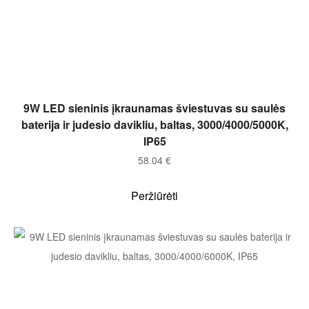
Į KREPŠELĮ
9W LED sieninis įkraunamas šviestuvas su saulės
baterija ir judesio davikliu, baltas, 3000/4000/5000K,
IP65
58.04
€
Peržiūrėti