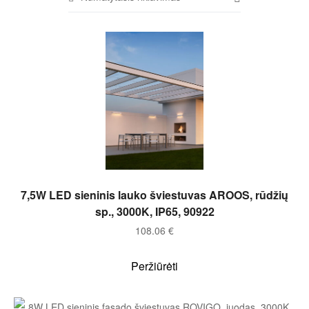
Į KREPŠELĮ
7,5W LED sieninis lauko šviestuvas AROOS, rūdžių
sp., 3000K, IP65, 90922
108.06
€
Peržiūrėti