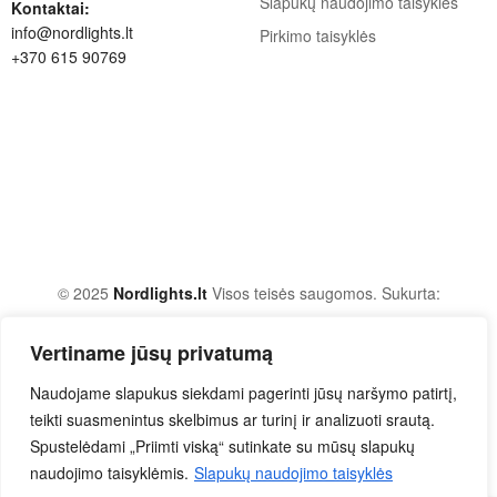
Slapukų naudojimo taisyklės
Kontaktai:
info@nordlights.lt
Pirkimo taisyklės
+370 615 90769
© 2025
Nordlights.lt
Visos teisės saugomos. Sukurta:
Waymakers.lt
Vertiname jūsų privatumą
Naudojame slapukus siekdami pagerinti jūsų naršymo patirtį,
teikti suasmenintus skelbimus ar turinį ir analizuoti srautą.
Spustelėdami „Priimti viską“ sutinkate su mūsų slapukų
naudojimo taisyklėmis.
Slapukų naudojimo taisyklės