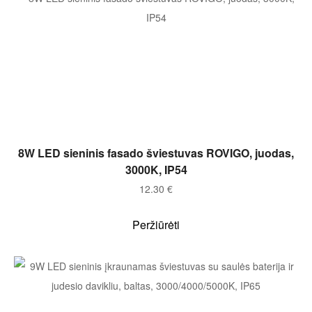
Į KREPŠELĮ
8W LED sieninis fasado šviestuvas ROVIGO, juodas,
3000K, IP54
12.30
€
Peržiūrėti