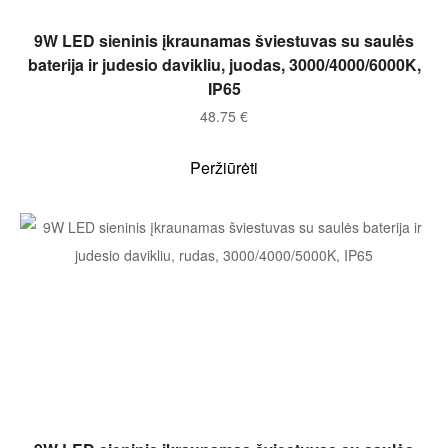
Į KREPŠELĮ
9W LED sieninis įkraunamas šviestuvas su saulės
baterija ir judesio davikliu, juodas, 3000/4000/6000K,
IP65
48.75
€
Peržiūrėti
Į KREPŠELĮ