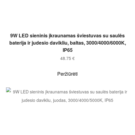
Į KREPŠELĮ
9W LED sieninis įkraunamas šviestuvas su saulės
baterija ir judesio davikliu, baltas, 3000/4000/6000K,
IP65
48.75
€
Peržiūrėti