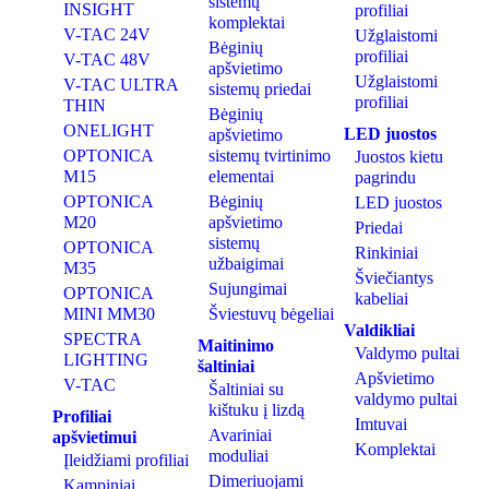
sistemų
INSIGHT
profiliai
komplektai
V-TAC 24V
Užglaistomi
Bėginių
profiliai
V-TAC 48V
apšvietimo
Užglaistomi
V-TAC ULTRA
sistemų priedai
profiliai
THIN
Bėginių
ONELIGHT
LED juostos
apšvietimo
OPTONICA
sistemų tvirtinimo
Juostos kietu
M15
elementai
pagrindu
OPTONICA
Bėginių
LED juostos
M20
apšvietimo
Priedai
sistemų
OPTONICA
Rinkiniai
užbaigimai
M35
Šviečiantys
Sujungimai
OPTONICA
kabeliai
MINI MM30
Šviestuvų bėgeliai
Valdikliai
SPECTRA
Maitinimo
Valdymo pultai
LIGHTING
šaltiniai
Apšvietimo
V-TAC
Šaltiniai su
valdymo pultai
kištuku į lizdą
Profiliai
Imtuvai
Avariniai
apšvietimui
Komplektai
moduliai
Įleidžiami profiliai
Dimeriuojami
Kampiniai