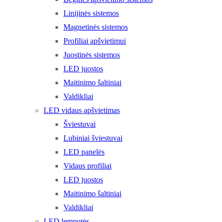
Linijinės sistemos
Magnetinės sistemos
Profiliai apšvietimui
Juostinės sistemos
LED juostos
Maitinimo šaltiniai
Valdikliai
LED vidaus apšvietimas
Šviestuvai
Lubiniai šviestuvai
LED panelės
Vidaus profiliai
LED juostos
Maitinimo šaltiniai
Valdikliai
LED lemputės