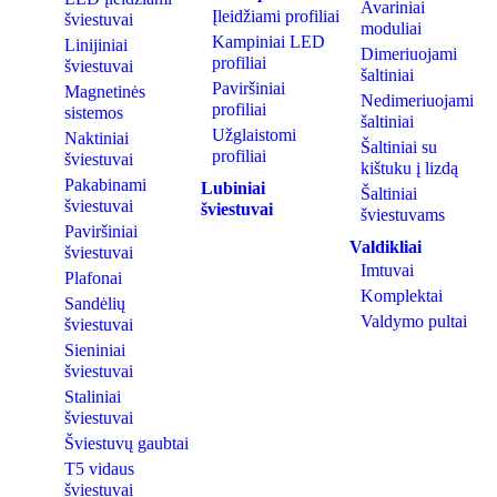
Avariniai
Įleidžiami profiliai
šviestuvai
moduliai
Kampiniai LED
Linijiniai
Dimeriuojami
profiliai
šviestuvai
šaltiniai
Paviršiniai
Magnetinės
Nedimeriuojami
profiliai
sistemos
šaltiniai
Užglaistomi
Naktiniai
Šaltiniai su
profiliai
šviestuvai
kištuku į lizdą
Pakabinami
Lubiniai
Šaltiniai
šviestuvai
šviestuvai
šviestuvams
Paviršiniai
Valdikliai
šviestuvai
Imtuvai
Plafonai
Komplektai
Sandėlių
Valdymo pultai
šviestuvai
Sieniniai
šviestuvai
Staliniai
šviestuvai
Šviestuvų gaubtai
T5 vidaus
šviestuvai