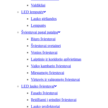
Valdikliai
LED lemputės
Lauko girliandos
Lemputės
Šviestuvai pagal patalpą
Biuro šviestuvai
Šviestuvai svetainei
Vonios šviestuvai
Laiptinių ir koridorių apšvietimas
Vaikų kambario šviestuvai
Miegamojo šviestuvai
Virtuvės ir valgomojo šviestuvai
LED lauko šviestuvai
Fasado šviestuvai
Įleidžiami į grindinį šviestuvai
Lauko prožektoriai