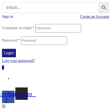
Sign in
Create an Account
Username or email
*
Password
*
Login
Lost your password?
0
cebook-
Instagram
f