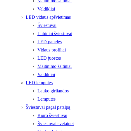
Maitinimo šaltiniai
Valdikliai
LED vidaus apšvietimas
Šviestuvai
Lubiniai šviestuvai
LED panelės
Vidaus profiliai
LED juostos
Maitinimo šaltiniai
Valdikliai
LED lemputės
Lauko girliandos
Lemputės
Šviestuvai pagal patalpą
Biuro šviestuvai
Šviestuvai svetainei