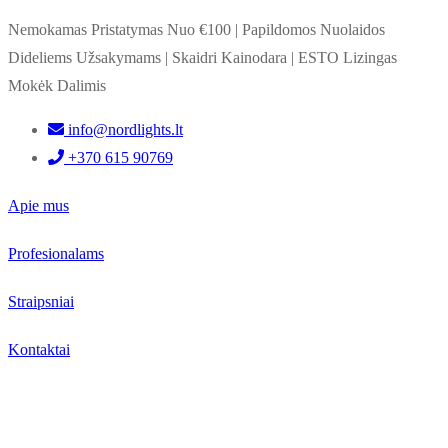
Nemokamas Pristatymas Nuo €100
|
Papildomos Nuolaidos
Dideliems Užsakymams
|
Skaidri Kainodara
|
ESTO Lizingas
Mokėk Dalimis
info@nordlights.lt
+370 615 90769
Apie mus
Profesionalams
Straipsniai
Kontaktai