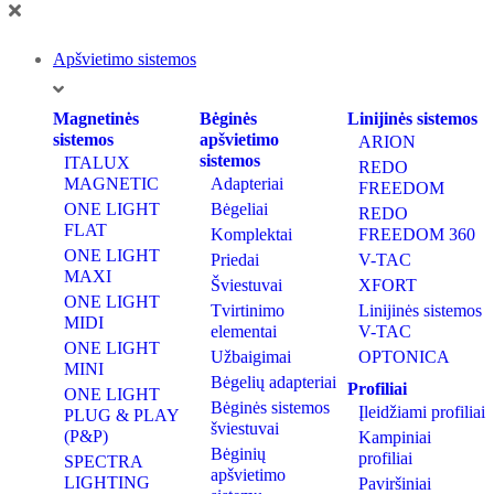
Apšvietimo sistemos
Magnetinės
Bėginės
Linijinės sistemos
sistemos
apšvietimo
ARION
sistemos
ITALUX
REDO
MAGNETIC
Adapteriai
FREEDOM
ONE LIGHT
Bėgeliai
REDO
FLAT
Komplektai
FREEDOM 360
ONE LIGHT
Priedai
V-TAC
MAXI
Šviestuvai
XFORT
ONE LIGHT
Tvirtinimo
Linijinės sistemos
MIDI
elementai
V-TAC
ONE LIGHT
Užbaigimai
OPTONICA
MINI
Bėgelių adapteriai
Profiliai
ONE LIGHT
Bėginės sistemos
Įleidžiami profiliai
PLUG & PLAY
šviestuvai
(P&P)
Kampiniai
Bėginių
profiliai
SPECTRA
apšvietimo
LIGHTING
Paviršiniai