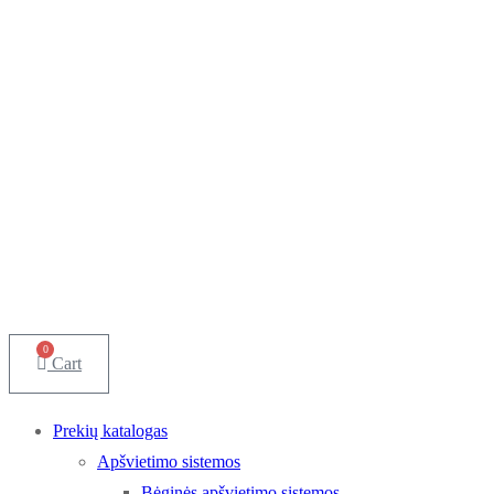
0
Cart
Prekių katalogas
Apšvietimo sistemos
Bėginės apšvietimo sistemos