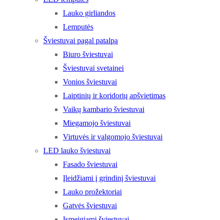
Lauko girliandos
Lemputės
Šviestuvai pagal patalpą
Biuro šviestuvai
Šviestuvai svetainei
Vonios šviestuvai
Laiptinių ir koridorių apšvietimas
Vaikų kambario šviestuvai
Miegamojo šviestuvai
Virtuvės ir valgomojo šviestuvai
LED lauko šviestuvai
Fasado šviestuvai
Įleidžiami į grindinį šviestuvai
Lauko prožektoriai
Gatvės šviestuvai
Įsmeigiami šviestuvai