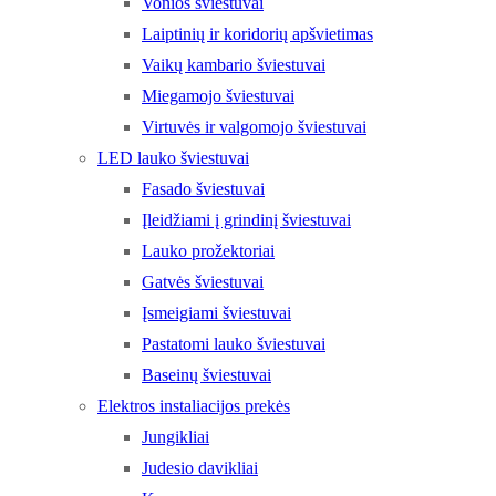
Vonios šviestuvai
Laiptinių ir koridorių apšvietimas
Vaikų kambario šviestuvai
Miegamojo šviestuvai
Virtuvės ir valgomojo šviestuvai
LED lauko šviestuvai
Fasado šviestuvai
Įleidžiami į grindinį šviestuvai
Lauko prožektoriai
Gatvės šviestuvai
Įsmeigiami šviestuvai
Pastatomi lauko šviestuvai
Baseinų šviestuvai
Elektros instaliacijos prekės
Jungikliai
Judesio davikliai