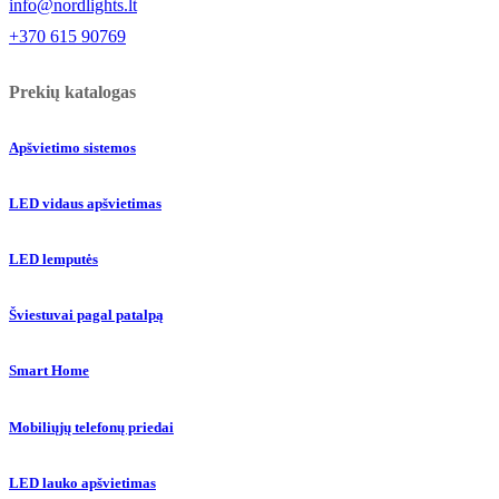
info@nordlights.lt
+370 615 90769
Prekių katalogas
Apšvietimo sistemos
LED vidaus apšvietimas
LED lemputės
Šviestuvai pagal patalpą
Smart Home
Mobiliųjų telefonų priedai
LED lauko apšvietimas