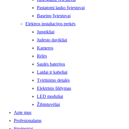
Pastatomi lauko šviestuvai
Baseinų šviestuvai
Elektros instaliacijos prekės
Jungikliai
Judesio davikliai
Kameros
Rėlės
Saulės baterijos
Laidai ir kabeliai
Tvirtinimo detalės
Elektrinis šildymas
LED moduliai
Žibintuvėliai
Apie mus
Profesionalams
Straipsniai