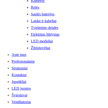
Kameros
Rėlės
Saulės baterijos
Laidai ir kabeliai
Tvirtinimo detalės
Elektrinis šildymas
LED moduliai
Žibintuvėliai
Apie mus
Profesionalams
Straipsniai
Kontaktai
Jungikliai
LED juostos
Šviestuvai
Ventiliatoriai