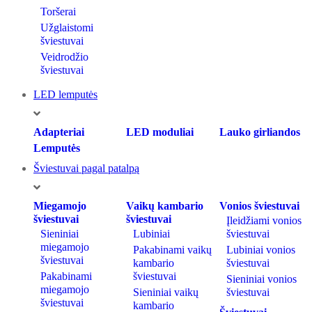
Toršerai
Užglaistomi
šviestuvai
Veidrodžio
šviestuvai
LED lemputės
Adapteriai
LED moduliai
Lauko girliandos
Lemputės
Šviestuvai pagal patalpą
Miegamojo
Vaikų kambario
Vonios šviestuvai
šviestuvai
šviestuvai
Įleidžiami vonios
Sieniniai
Lubiniai
šviestuvai
miegamojo
Pakabinami vaikų
Lubiniai vonios
šviestuvai
kambario
šviestuvai
Pakabinami
šviestuvai
Sieniniai vonios
miegamojo
Sieniniai vaikų
šviestuvai
šviestuvai
kambario