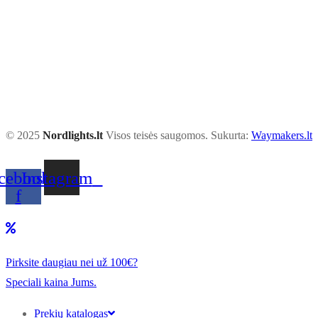
© 2025
Nordlights.lt
Visos teisės saugomos. Sukurta:
Waymakers.lt
cebook-
Instagram
f
Pirksite daugiau nei už 100€?
Speciali kaina Jums.
Prekių katalogas