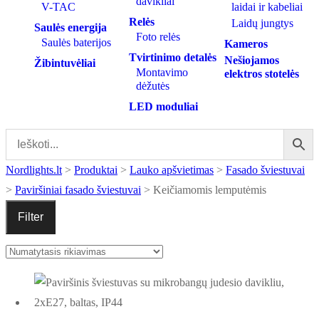
davikliai
V-TAC
laidai ir kabeliai
Relės
Laidų jungtys
Saulės energija
Foto relės
Saulės baterijos
Kameros
Tvirtinimo detalės
Nešiojamos
Žibintuvėliai
Montavimo
elektros stotelės
dėžutės
LED moduliai
Nordlights.lt
>
Produktai
>
Lauko apšvietimas
>
Fasado šviestuvai
>
Paviršiniai fasado šviestuvai
>
Keičiamomis lemputėmis
Filter