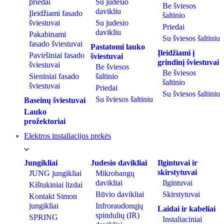
priedai
Su judesio
Be šviesos
davikliu
Įleidžiami fasado
šaltinio
šviestuvai
Su judesio
Priedai
davikliu
Pakabinami
Su šviesos šaltiniu
fasado šviestuvai
Pastatomi lauko
Įleidžiami į
Paviršiniai fasado
šviestuvai
grindinį šviestuvai
šviestuvai
Be šviesos
Be šviesos
Sieniniai fasado
šaltinio
šaltinio
šviestuvai
Priedai
Su šviesos šaltiniu
Su šviesos šaltiniu
Baseinų šviestuvai
Lauko
prožektoriai
Elektros instaliacijos prekės
Jungikliai
Judesio davikliai
Ilgintuvai ir
skirstytuvai
JUNG jungikliai
Mikrobangų
davikliai
Ilgintuvai
Kištukiniai lizdai
Būvio davikliai
Skirstytuvai
Kontakt Simon
jungikliai
Infroraudonųjų
Laidai ir kabeliai
spindulių (IR)
SPRING
Instaliaciniai