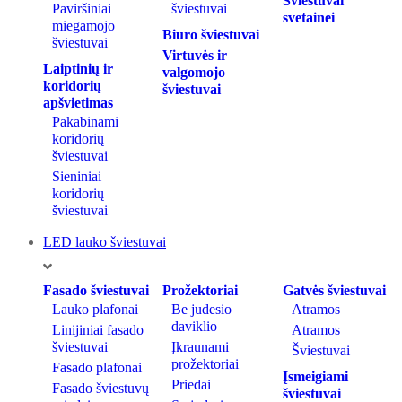
Šviestuvai
Paviršiniai
šviestuvai
svetainei
miegamojo
Biuro šviestuvai
šviestuvai
Virtuvės ir
Laiptinių ir
valgomojo
koridorių
šviestuvai
apšvietimas
Pakabinami
koridorių
šviestuvai
Sieniniai
koridorių
šviestuvai
LED lauko šviestuvai
Fasado šviestuvai
Prožektoriai
Gatvės šviestuvai
Lauko plafonai
Be judesio
Atramos
daviklio
Linijiniai fasado
Atramos
šviestuvai
Įkraunami
Šviestuvai
prožektoriai
Fasado plafonai
Įsmeigiami
Priedai
Fasado šviestuvų
šviestuvai