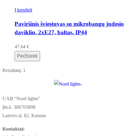
Į krepšelį
Paviršinis šviestuvas su mikrobangų judesio
davikliu, 2xE27, baltas, IP44
47.64
€
Peržiūrėti
Rezultatų: 1
UAB “Nord lights”
Įm.k. 306703898
Laisvės al. 82, Kaunas
Kontaktai: