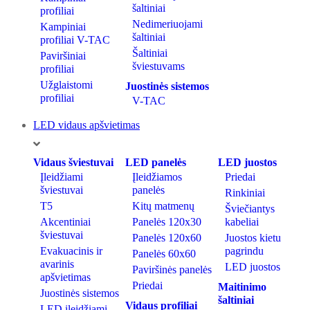
šaltiniai
profiliai
Nedimeriuojami
Kampiniai
šaltiniai
profiliai V-TAC
Šaltiniai
Paviršiniai
šviestuvams
profiliai
Užglaistomi
Juostinės sistemos
profiliai
V-TAC
LED vidaus apšvietimas
Vidaus šviestuvai
LED panelės
LED juostos
Įleidžiami
Įleidžiamos
Priedai
šviestuvai
panelės
Rinkiniai
T5
Kitų matmenų
Šviečiantys
Akcentiniai
Panelės 120x30
kabeliai
šviestuvai
Panelės 120x60
Juostos kietu
Evakuacinis ir
pagrindu
Panelės 60x60
avarinis
LED juostos
Paviršinės panelės
apšvietimas
Priedai
Maitinimo
Juostinės sistemos
šaltiniai
Vidaus profiliai
LED įleidžiami