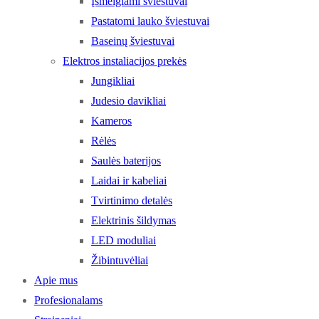
Įsmeigiami šviestuvai
Pastatomi lauko šviestuvai
Baseinų šviestuvai
Elektros instaliacijos prekės
Jungikliai
Judesio davikliai
Kameros
Rėlės
Saulės baterijos
Laidai ir kabeliai
Tvirtinimo detalės
Elektrinis šildymas
LED moduliai
Žibintuvėliai
Apie mus
Profesionalams