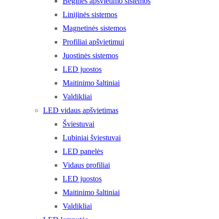
Bėginės apšvietimo sistemos
Linijinės sistemos
Magnetinės sistemos
Profiliai apšvietimui
Juostinės sistemos
LED juostos
Maitinimo šaltiniai
Valdikliai
LED vidaus apšvietimas
Šviestuvai
Lubiniai šviestuvai
LED panelės
Vidaus profiliai
LED juostos
Maitinimo šaltiniai
Valdikliai