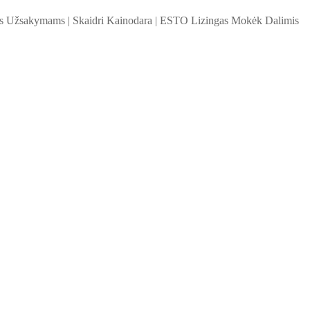
ems Užsakymams
|
Skaidri Kainodara
|
ESTO Lizingas Mokėk Dalimis