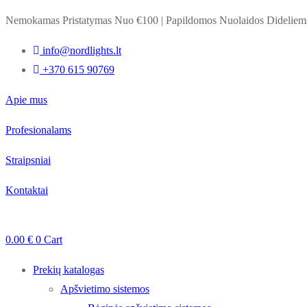
Nemokamas Pristatymas Nuo €100
|
Papildomos Nuolaidos Dideli
info@nordlights.lt
+370 615 90769
Apie mus
Profesionalams
Straipsniai
Kontaktai
0.00
€
0
Cart
Prekių katalogas
Apšvietimo sistemos