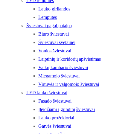
LED lemputės
Lauko girliandos
Lemputės
Šviestuvai pagal patalpą
Biuro šviestuvai
Šviestuvai svetainei
Vonios šviestuvai
Laiptinių ir koridorių apšvietimas
Vaikų kambario šviestuvai
Miegamojo šviestuvai
Virtuvės ir valgomojo šviestuvai
LED lauko šviestuvai
Fasado šviestuvai
Įleidžiami į grindinį šviestuvai
Lauko prožektoriai
Gatvės šviestuvai