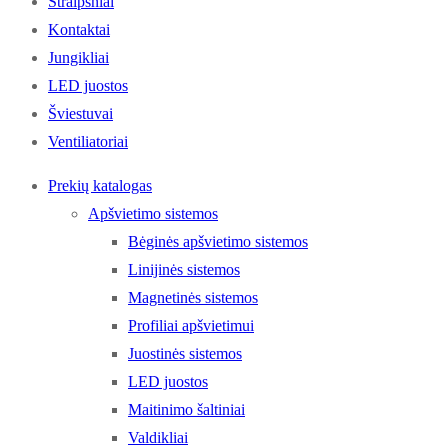
Straipsniai
Kontaktai
Jungikliai
LED juostos
Šviestuvai
Ventiliatoriai
Prekių katalogas
Apšvietimo sistemos
Bėginės apšvietimo sistemos
Linijinės sistemos
Magnetinės sistemos
Profiliai apšvietimui
Juostinės sistemos
LED juostos
Maitinimo šaltiniai
Valdikliai