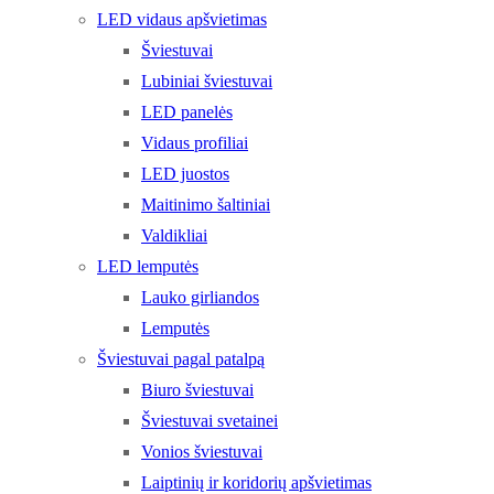
LED vidaus apšvietimas
Šviestuvai
Lubiniai šviestuvai
LED panelės
Vidaus profiliai
LED juostos
Maitinimo šaltiniai
Valdikliai
LED lemputės
Lauko girliandos
Lemputės
Šviestuvai pagal patalpą
Biuro šviestuvai
Šviestuvai svetainei
Vonios šviestuvai
Laiptinių ir koridorių apšvietimas