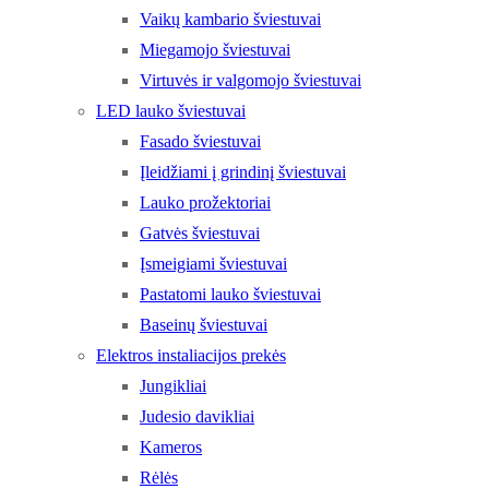
Vaikų kambario šviestuvai
Miegamojo šviestuvai
Virtuvės ir valgomojo šviestuvai
LED lauko šviestuvai
Fasado šviestuvai
Įleidžiami į grindinį šviestuvai
Lauko prožektoriai
Gatvės šviestuvai
Įsmeigiami šviestuvai
Pastatomi lauko šviestuvai
Baseinų šviestuvai
Elektros instaliacijos prekės
Jungikliai
Judesio davikliai
Kameros
Rėlės