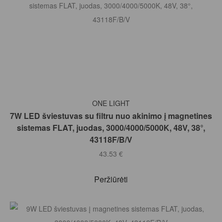
Į KREPŠELĮ
ONE LIGHT
7W LED šviestuvas su filtru nuo akinimo į magnetines
sistemas FLAT, juodas, 3000/4000/5000K, 48V, 38°,
43118F/B/V
43.53
€
Peržiūrėti