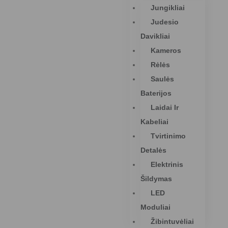
Jungikliai
Judesio
Davikliai
Kameros
Rėlės
Saulės
Baterijos
Laidai Ir
Kabeliai
Tvirtinimo
Detalės
Elektrinis
Šildymas
LED
Moduliai
Žibintuvėliai