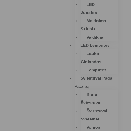
LED
Juostos
Maitinimo
Šaltiniai
Valdikliai
LED Lemputės
Lauko
Girliandos
Lemputės
Šviestuvai Pagal
Patalpą
Biuro
Šviestuvai
Šviestuvai
Svetainei
Vonios