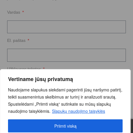
Vardas
El. paštas
Užklausos tekstas
Vertiname jūsų privatumą
Naudojame slapukus siekdami pagerinti jūsų naršymo patirtį,
teikti suasmenintus skelbimus ar turinį ir analizuoti srautą.
Spustelėdami „Priimti viską“ sutinkate su mūsų slapukų
naudojimo taisyklėmis.
Slapukų naudojimo taisyklės
Siųsti Užklausą
Priimti viską
0