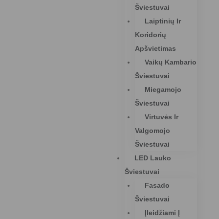
Šviestuvai
Laiptinių Ir
Koridorių
Apšvietimas
Vaikų Kambario
Šviestuvai
Miegamojo
Šviestuvai
Virtuvės Ir
Valgomojo
Šviestuvai
LED Lauko
Šviestuvai
Fasado
Šviestuvai
Įleidžiami Į