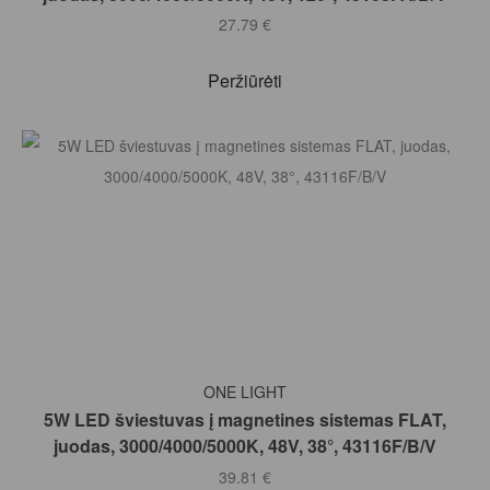
27.79
€
Peržiūrėti
Į KREPŠELĮ
ONE LIGHT
5W LED šviestuvas į magnetines sistemas FLAT,
juodas, 3000/4000/5000K, 48V, 38°, 43116F/B/V
39.81
€