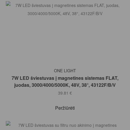
Į KREPŠELĮ
ONE LIGHT
7W LED šviestuvas į magnetines sistemas FLAT,
juodas, 3000/4000/5000K, 48V, 38°, 43122F/B/V
39.81
€
Peržiūrėti