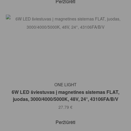
Peržiūrėti
Į KREPŠELĮ
ONE LIGHT
6W LED šviestuvas į magnetines sistemas FLAT,
juodas, 3000/4000/5000K, 48V, 24°, 43106FA/B/V
27.79
€
Peržiūrėti