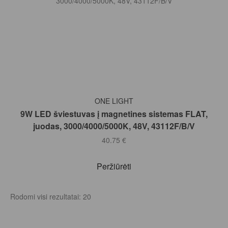
Į KREPŠELĮ
ONE LIGHT
9W LED šviestuvas į magnetines sistemas FLAT,
juodas, 3000/4000/5000K, 48V, 43112F/B/V
40.75
€
Peržiūrėti
Rodomi visi rezultatai: 20