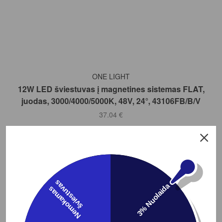
Į KREPŠELĮ
ONE LIGHT
12W LED šviestuvas į magnetines sistemas FLAT,
juodas, 3000/4000/5000K, 48V, 24°, 43106FB/B/V
37.04
€
Peržiūrėti
s
3% Nuolaida
N
e
m
o
k
a
m
a
s
š
v
i
e
s
t
u
v
a