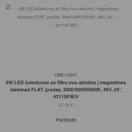
Į KREPŠELĮ
ONE LIGHT
6W LED šviestuvas su filtru nuo akinimo į magnetines
sistemas FLAT, juodas, 3000/4000/5000K, 48V, 24°,
43110F/B/V
37.04
€
Peržiūrėti