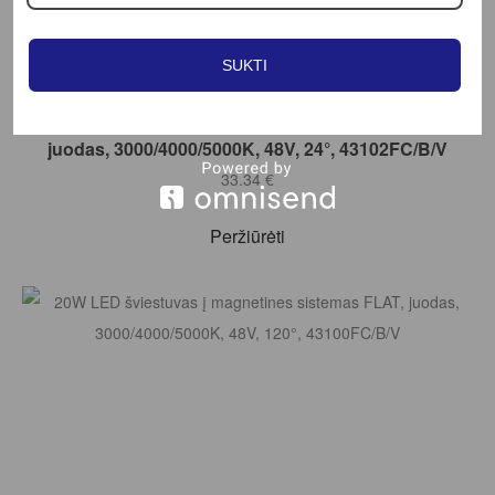
SUKTI
Į KREPŠELĮ
ONE LIGHT
18W LED šviestuvas į magnetines sistemas FLAT,
juodas, 3000/4000/5000K, 48V, 24°, 43102FC/B/V
33.34
€
Peržiūrėti