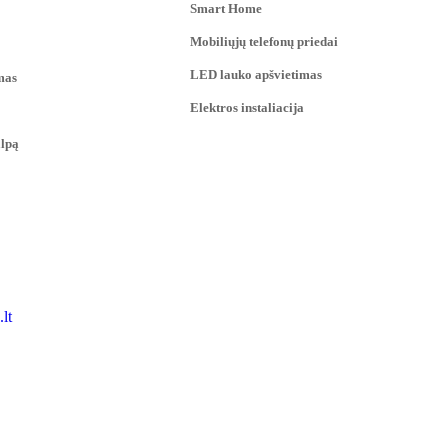
Smart Home
Mobiliųjų telefonų priedai
LED lauko apšvietimas
mas
Elektros instaliacija
alpą
lt