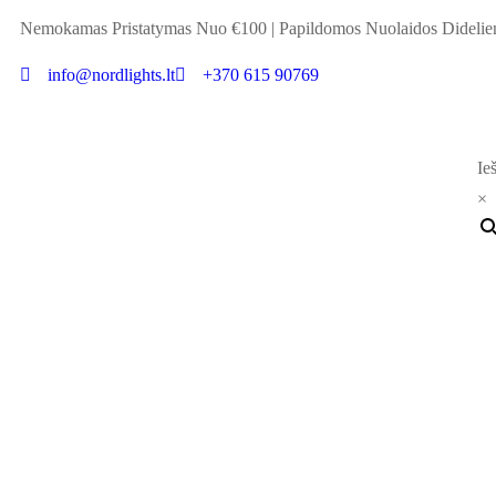
Nemokamas Pristatymas Nuo €100
|
Papildomos Nuolaidos Didel
info@nordlights.lt
+370 615 90769
Ieš
×