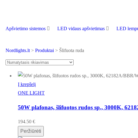
Apšvietimo sistemos
LED vidaus apšvietimas
LED lempu
Nordlights.lt
>
Produktai
>
Šlifuota ruda
Į krepšelį
ONE LIGHT
50W plafonas, šlifuotos rudos sp., 3000K, 6
194.50
€
Peržiūrėti