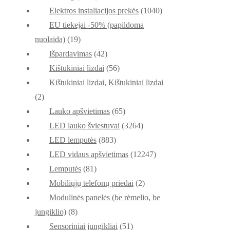
Elektros instaliacijos prekės
(1040)
EU tiekejai -50% (papildoma
nuolaida)
(19)
Išpardavimas
(42)
Kištukiniai lizdai
(56)
Kištukiniai lizdai, Kištukiniai lizdai
(2)
Lauko apšvietimas
(65)
LED lauko šviestuvai
(3264)
LED lemputės
(883)
LED vidaus apšvietimas
(12247)
Lemputės
(81)
Mobiliųjų telefonų priedai
(2)
Modulinės panelės (be rėmelio, be
jungiklio)
(8)
Sensoriniai jungikliai
(51)