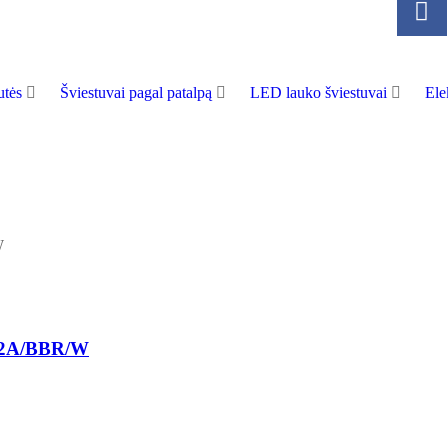
tės
Šviestuvai pagal patalpą
LED lauko šviestuvai
Ele
2182A/BBR/W