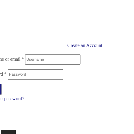
Create an Account
e or email
*
rd
*
ur password?