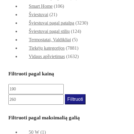
Smart Home
(106)
Šviestuvai
(21)
Šviestuvai pagal patalpą
(3230)
Šviestuvai pagal stilių
(124)
Termostatai, Valdikliai
(5)
Tiekėjų kategorijos
(7881)
Vidaus apšvietimas
(1632)
Filtruoti pagal kainą
Filtruoti
Filtruoti pagal maksimalią galią
50 W
(1)