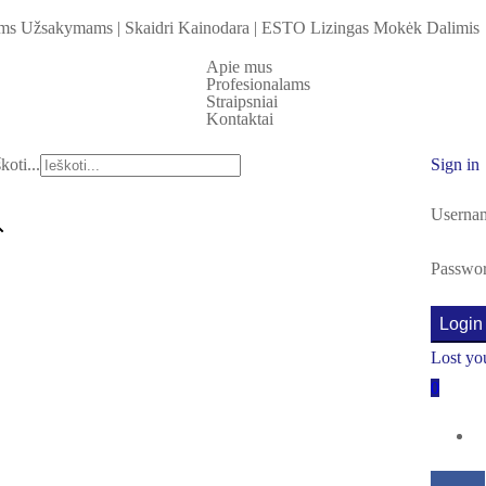
iems Užsakymams
|
Skaidri Kainodara
|
ESTO Lizingas Mokėk Dalimis
Apie mus
Profesionalams
Straipsniai
Kontaktai
koti...
Sign in
Usernam
Passwo
Login
Lost yo
0