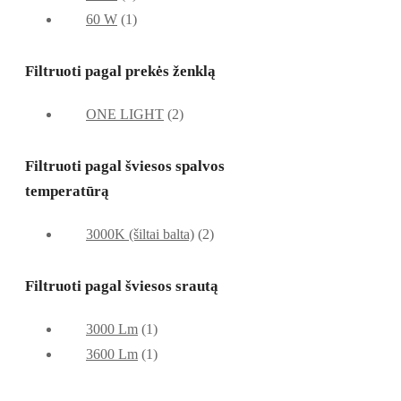
60 W
(1)
Filtruoti pagal prekės ženklą
ONE LIGHT
(2)
Filtruoti pagal šviesos spalvos
temperatūrą
3000K (šiltai balta)
(2)
Filtruoti pagal šviesos srautą
3000 Lm
(1)
3600 Lm
(1)