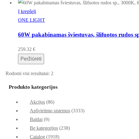
Į krepšelį
ONE LIGHT
60W pakabinamas šviestuvas, šlifuotos rudos 
259.32
€
Peržiūrėti
Rodomi visi rezultatai: 2
Produkto kategorijos
Akcijos
(86)
Apšvietimo sistemos
(3333)
Baldai
(9)
Be kategorijos
(238)
Catalog
(1918)