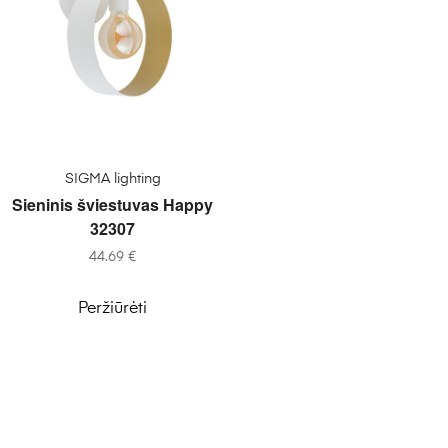
Į KREPŠELĮ
SIGMA lighting
Sieninis šviestuvas Happy
32307
44.69
€
Peržiūrėti