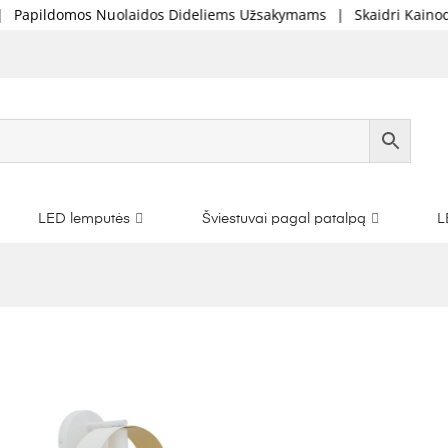
domos Nuolaidos Dideliems Užsakymams
|
Skaidri Kainodara
|
LED lemputės
Šviestuvai pagal patalpą
L