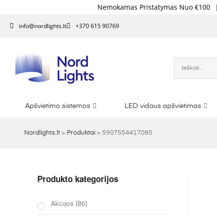
Nemokamas Pristatymas Nuo €100
|
Papil
info@nordlights.lt
+370 615 90769
Apšvietimo sistemos
LED vidaus apšvietimas
Nordlights.lt
>
Produktai
>
5907554417085
Produkto kategorijos
Akcijos
(86)