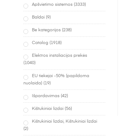
Apšvietimo sistemos
(3333)
Baldai
(9)
Be kategorijos
(238)
Catalog
(1918)
Elektros instaliacijos prekės
(1040)
EU tiekejai -50% (papildoma
nuolaida)
(19)
Išpardavimas
(42)
Kištukiniai lizdai
(56)
Kištukiniai lizdai, Kištukiniai lizdai
(2)