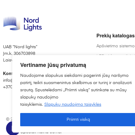
Prekių katalogas
Apšvietimo sistemo
UAB “Nord lights”
Įm.k. 306703898
LED vidaus apšvie
Laisvės al. 82, Kaunas
Vertiname jūsų privatumą
LED lemputės
Kontaktai:
Naudojame slapukus siekdami pagerinti jūsų naršymo
Šviestuvai pagal p
info@nordlights.lt
patirtį, teikti suasmenintus skelbimus ar turinį ir analizuoti
+370 615 90769
srautą. Spustelėdami „Priimti viską“ sutinkate su mūsų
slapukų naudojimo
taisyklėmis.
Slapukų naudojimo taisyklės
Nordlights.lt
© 2026
Visos teisės saugomos. Sukurta:
Waymakers
Priimti viską
Pirksite daugiau nei už 100€?
Speciali kaina Jums.