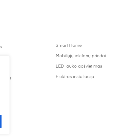
Smart Home
s
Mobiliųjų telefonų priedai
timas
LED lauko apšvietimas
Elektros instaliacija
atalpą
.lt