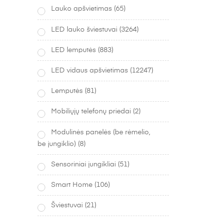
Lauko apšvietimas
(65)
LED lauko šviestuvai
(3264)
LED lemputės
(883)
LED vidaus apšvietimas
(12247)
Lemputės
(81)
Mobiliųjų telefonų priedai
(2)
Modulinės panelės (be rėmelio,
be jungiklio)
(8)
Sensoriniai jungikliai
(51)
Smart Home
(106)
Šviestuvai
(21)